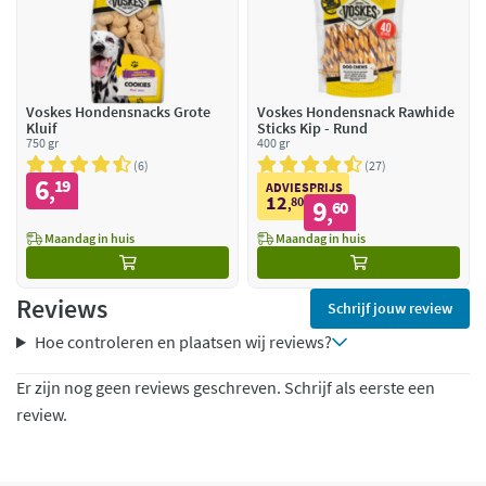
Voskes Hondensnacks Grote
Voskes Hondensnack Rawhide
Kluif
Sticks Kip - Rund
750 gr
400 gr
6
27
6
19
,
ADVIESPRIJS
12
80
9
,
60
,
Maandag in huis
Maandag in huis
Reviews
Schrijf jouw review
Hoe controleren en plaatsen wij reviews?
Er zijn nog geen reviews geschreven. Schrijf als eerste een
review.