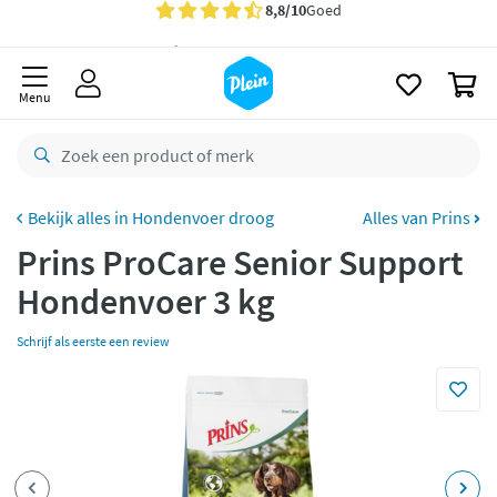
naar
oofdinhoud
Gratis
bezorging vanaf 35,- *
zoeken
0
Voor
23.59u
besteld,
maandag
in huis *
Menu
Gratis
retourneren
8,8/10
Goed
CO2 neutraal
bezorgd
Hondenvoer droog
Alles van Prins
Prins ProCare Senior Support
Betaal met Klarna
Hondenvoer 3 kg
Schrijf als eerste een review