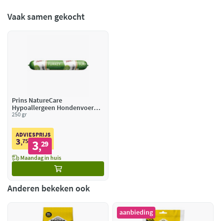
Vaak samen gekocht
Prins NatureCare
Hypoallergeen Hondenvoer
Worst Kalkoen
250 gr
ADVIESPRIJS
3
75
3
,
29
,
Maandag in huis
Anderen bekeken ook
aanbieding