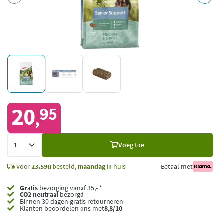
20
95
,
Voeg
Voeg toe
toe
Voor
23.59u
besteld,
maandag
in huis
Betaal met
Gratis
bezorging vanaf 35,- *
CO2 neutraal
bezorgd
Binnen 30 dagen gratis retourneren
Klanten beoordelen ons met
8,8/10