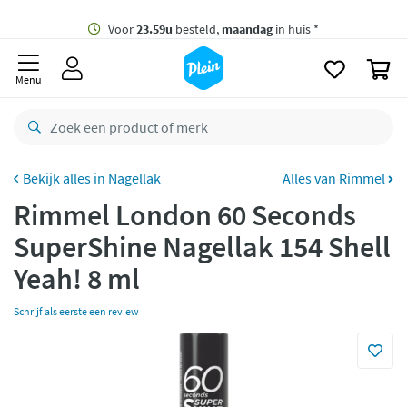
naar
oofdinhoud
Gratis
bezorging vanaf 35,- *
zoeken
0
Voor
23.59u
besteld,
maandag
in huis *
Menu
Gratis
retourneren
8,8/10
Goed
CO2 neutraal
bezorgd
Nagellak
Alles van Rimmel
Rimmel London 60 Seconds
Betaal met Klarna
SuperShine Nagellak 154 Shell
Yeah! 8 ml
Schrijf als eerste een review