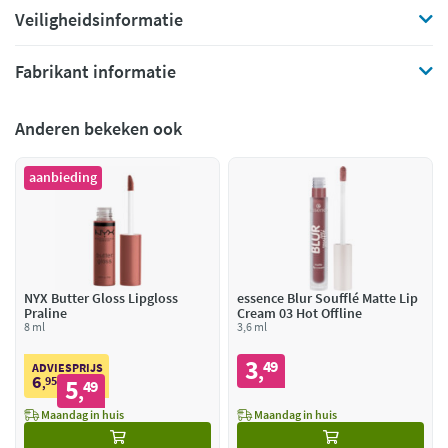
Veiligheidsinformatie
Fabrikant informatie
Anderen bekeken ook
aanbieding
NYX Butter Gloss Lipgloss
essence Blur Soufflé Matte Lip
Praline
Cream 03 Hot Offline
8 ml
3,6 ml
3
49
,
ADVIESPRIJS
6
95
5
,
49
,
Maandag in huis
Maandag in huis