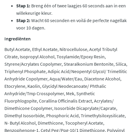
Stap 1:
Breng één of twee laagjes 60 seconds aan in een
willekeurige kleur.
Stap 2:
Wacht 60 seconden en voilá de perfecte nagellak
voor 10 dagen.
Ingrediënten
Butyl Acetate, Ethyl Acetate, Nitrocellulose, Acetyl Tributyl
Citrate, Isopropyl Alcohol, Tosylamide/Epoxy Resin,
Styrene/Acrylates Copolymer, Stearalkonium Bentonite, Silica,
Triphenyl Phosphate, Adipic Acid/Neopentyl Glycol/ Trimellitic
Anhydride Copolymer, Aqua/Water/Eau, Diacetone Alcohol,
Etocrylene, Kaolin, Glycidyl Neodecanoate/ Phthalic
Anhydride/Tmp Crosspolymer, Mek, Synthetic
Fluorphlogopite, Corallina Officinalis Extract, Acrylates/
Dimethicone Copolymer, Isosorbide Dicaprylate/Caprate,
Dimethyl Isosorbide, Phosphoric Acid, Trimethylsiloxysilicate,
N- Butyl Alcohol, Dimethicone, Tocopheryl Acetate,
Benzophenone-1, Cetyl Peg/Ppg-10/1 Dimethicone, Polyvinyl