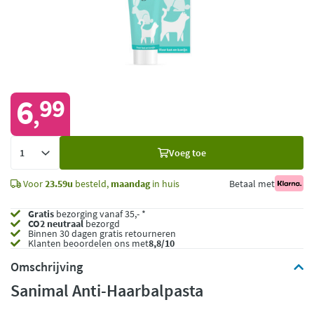
6
99
,
Voeg
Voeg toe
toe
Voor
23.59u
besteld,
maandag
in huis
Betaal met
Gratis
bezorging vanaf 35,- *
CO2 neutraal
bezorgd
Binnen 30 dagen gratis retourneren
Klanten beoordelen ons met
8,8/10
Omschrijving
Sanimal Anti-Haarbalpasta