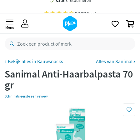
naar
oofdinhoud
Gratis
bezorging vanaf 35,- *
zoeken
0
Voor
23.59u
besteld,
maandag
in huis *
Menu
Gratis
retourneren
8,8/10
Goed
CO2 neutraal
bezorgd
Kauwsnacks
Alles van Sanimal
Sanimal Anti-Haarbalpasta 70
Betaal met Klarna
gr
Schrijf als eerste een review