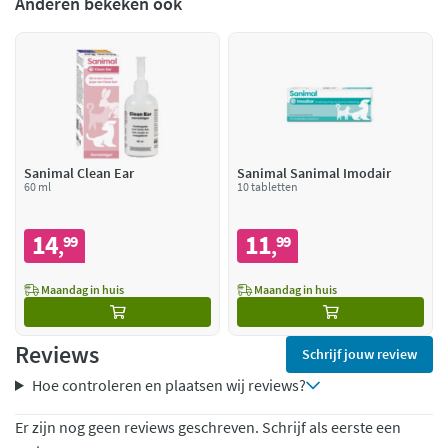
Anderen bekeken ook
Sanimal Clean Ear
Sanimal Sanimal Imodair
60 ml
10 tabletten
14
11
99
99
,
,
Maandag in huis
Maandag in huis
Reviews
Schrijf jouw review
Hoe controleren en plaatsen wij reviews?
Er zijn nog geen reviews geschreven. Schrijf als eerste een