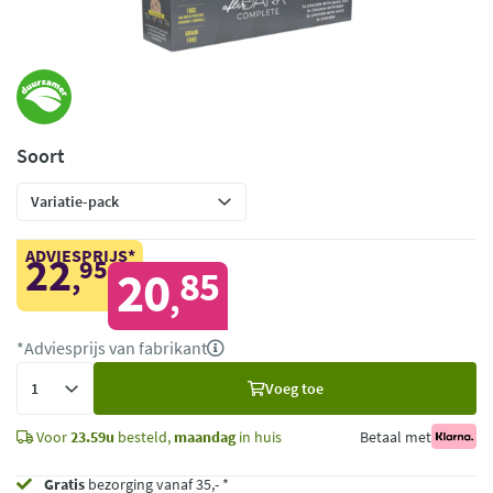
Soort
ADVIESPRIJS*
22
95
,
20
85
,
*Adviesprijs van fabrikant
Voeg
Voeg toe
toe
Voor
23.59u
besteld,
maandag
in huis
Betaal met
Gratis
bezorging vanaf 35,- *