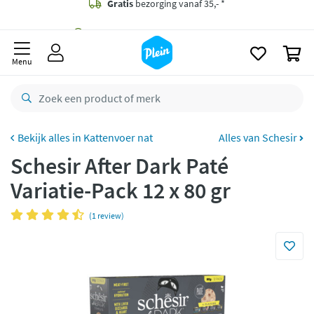
naar
oofdinhoud
Gratis
bezorging vanaf 35,- *
zoeken
0
Bestelling uiterlijk
maandag
in huis *
Menu
Gratis
retourneren
8,8/10
Goed
CO2 neutraal
bezorgd
Kattenvoer nat
Alles van Schesir
Schesir After Dark Paté
Betaal met Klarna
Variatie-Pack 12 x 80 gr
(1 review)