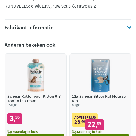
RUNDVLEES: eiwit 11%, ruw vet 3%, ruwe as 2
Fabrikant informatie
Anderen bekeken ook
Schesir Kattenvoer Kitten 0-7
12x
Schesir Silver Kat Mousse
Tonijn in Cream
Kip
150 gr
80 gr
3
35
,
ADVIESPRIJS
23
40
22
,
08
,
Maandag in huis
Maandag in huis