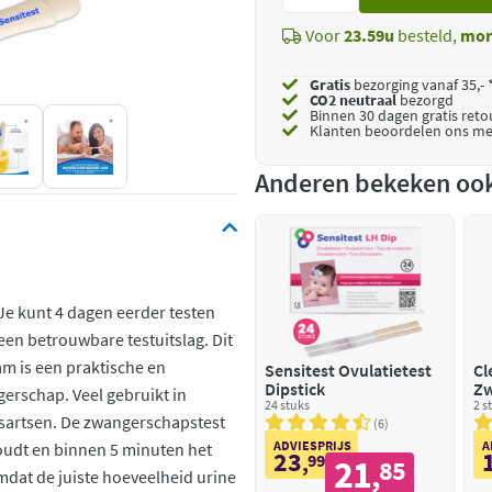
toe
Voor
23.59u
besteld,
mor
Gratis
bezorging vanaf 35,- 
CO2 neutraal
bezorgd
Binnen 30 dagen gratis ret
Klanten beoordelen ons me
Anderen bekeken oo
 Je kunt 4 dagen eerder testen
een betrouwbare testuitslag. Dit
am is een praktische en
Sensitest Ovulatietest
Cl
Dipstick
Zw
gerschap. Veel gebruikt in
24 stuks
Sn
2 s
sartsen. De zwangerschapstest
6
ADVIESPRIJS
A
 houdt en binnen 5 minuten het
23
,
99
21
85
,
omdat de juiste hoeveelheid urine