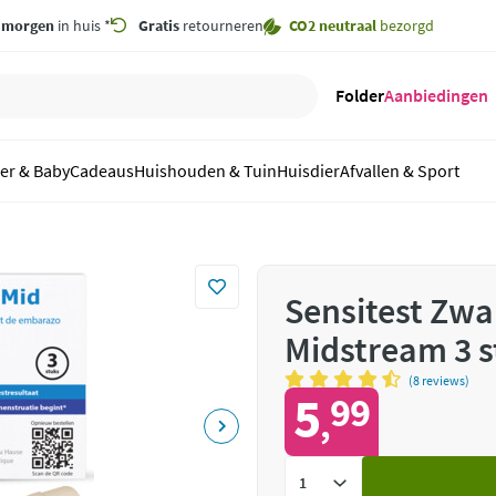
,
morgen
in huis *
Gratis
retourneren
CO2 neutraal
bezorgd
Folder
Aanbiedingen
er & Baby
Cadeaus
Huishouden & Tuin
Huisdier
Afvallen & Sport
Sensitest Zw
Midstream 3 s
(8 reviews)
5
99
,
Voeg