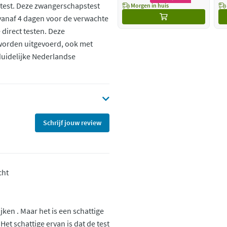
test. Deze zwangerschapstest
Morgen in huis
 vanaf 4 dagen voor de verwachte
 direct testen. Deze
worden uitgevoerd, ook met
duidelijke Nederlandse
Schrijf jouw review
cht
jken . Maar het is een schattige
 Het schattige ervan is dat de test