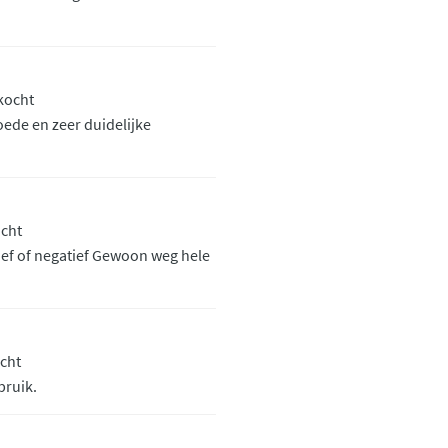
ekocht
oede en zeer duidelijke
ocht
ief of negatief Gewoon weg hele
ocht
bruik.