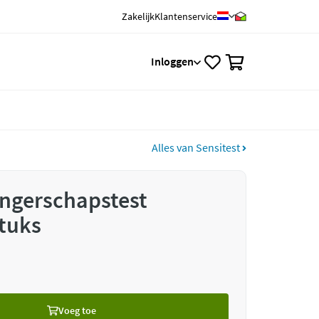
Zakelijk
Klantenservice
0
Inloggen
Alles van Sensitest
angerschapstest
tuks
Voeg toe