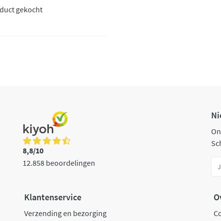
oduct gekocht
Ni
On
Sch
8,8/10
12.858 beoordelingen
Klantenservice
O
Verzending en bezorging
C