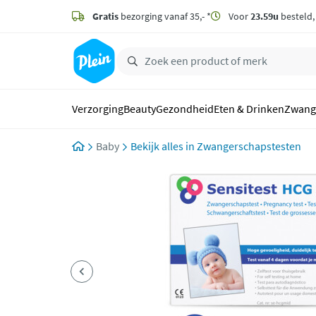
naar
hoofdinhoud
Gratis
bezorging vanaf 35,- *
Voor
23.59u
besteld
zoeken
Verzorging
Beauty
Gezondheid
Eten & Drinken
Zwang
Baby
Zwangerschapstesten