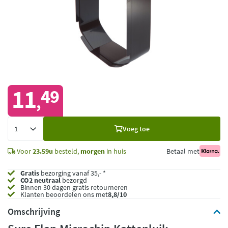
11
49
,
Voeg
Voeg toe
toe
Voor
23.59u
besteld,
morgen
in huis
Betaal met
Gratis
bezorging vanaf 35,- *
CO2 neutraal
bezorgd
Binnen 30 dagen gratis retourneren
Klanten beoordelen ons met
8,8/10
Omschrijving