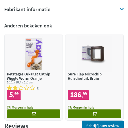
Fabrikant informatie
Anderen bekeken ook
Petstages OrkaKat Catnip
Sure Flap Microchip
Wiggle Worm Oranje
Huisdierluik Bruin
10,1 x 18,4 x 1,0 cm
1
5
186
99
99
,
,
Morgen in huis
Morgen in huis
Reviews
Schrijf jouw review