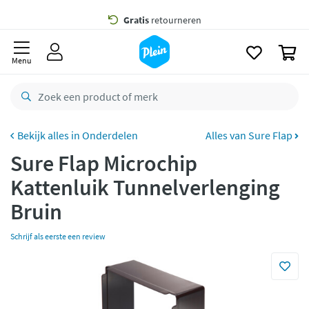
naar
oofdinhoud
Gratis
bezorging vanaf 35,- *
zoeken
0
Bestelling uiterlijk
zaterdag
in huis *
Menu
Gratis
retourneren
8,8/10
Goed
CO2 neutraal
bezorgd
Onderdelen
Alles van Sure Flap
Sure Flap Microchip
Betaal met Klarna
Kattenluik Tunnelverlenging
Bruin
Schrijf als eerste een review