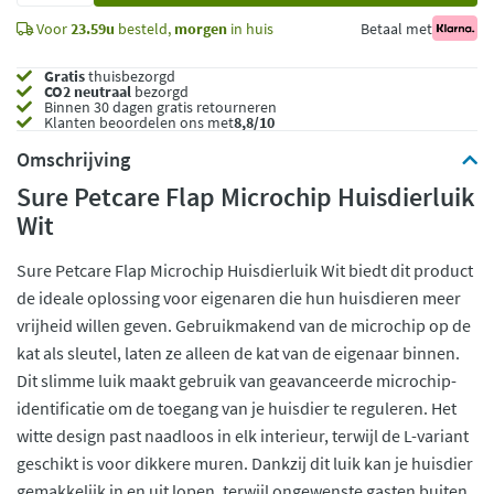
Voor
23.59u
besteld,
morgen
in huis
Betaal met
Gratis
thuisbezorgd
CO2 neutraal
bezorgd
Binnen 30 dagen gratis retourneren
Klanten beoordelen ons met
8,8/10
Omschrijving
Sure Petcare Flap Microchip Huisdierluik
Wit
Sure Petcare Flap Microchip Huisdierluik Wit biedt dit product
de ideale oplossing voor eigenaren die hun huisdieren meer
vrijheid willen geven. Gebruikmakend van de microchip op de
kat als sleutel, laten ze alleen de kat van de eigenaar binnen.
Dit slimme luik maakt gebruik van geavanceerde microchip-
identificatie om de toegang van je huisdier te reguleren. Het
witte design past naadloos in elk interieur, terwijl de L-variant
geschikt is voor dikkere muren. Dankzij dit luik kan je huisdier
gemakkelijk in en uit lopen, terwijl ongewenste gasten buiten