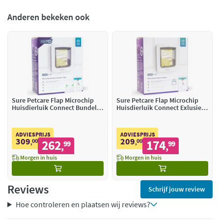
Anderen bekeken ook
Sure Petcare Flap Microchip
Sure Petcare Flap Microchip
Huisdierluik Connect Bundel
Huisdierluik Connect Exlusief
Inclusief Hub
Hub
ADVIESPRIJS
ADVIESPRIJS
309
209
00
262
00
174
,
99
,
99
,
,
Morgen in huis
Morgen in huis
Reviews
Schrijf jouw review
Hoe controleren en plaatsen wij reviews?