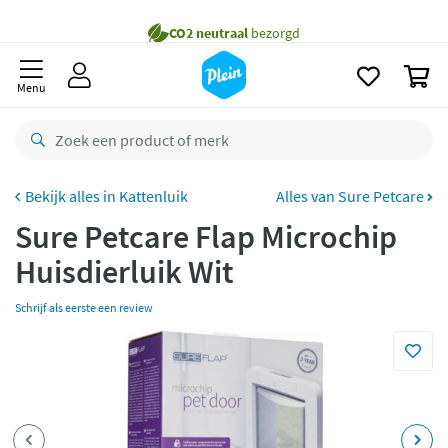
naar
oofdinhoud
Gratis
bezorging vanaf 35,- *
zoeken
0
Voor
23.59u
besteld,
morgen
in huis *
Menu
Gratis
retourneren
8,8/10
Goed
CO2 neutraal
bezorgd
Kattenluik
Alles van Sure Petcare
Sure Petcare Flap Microchip
Betaal met Klarna
Huisdierluik Wit
Schrijf als eerste een review