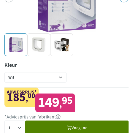
Kleur
ADVIESPRIJS*
185
00
,
149
95
,
*Adviesprijs van fabrikant
Voeg
Voeg toe
toe