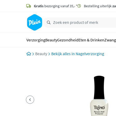
naar
hoofdinhoud
Gratis
bezorging vanaf 35,- *
Bestelling uiterlijk
za
zoeken
Verzorging
Beauty
Gezondheid
Eten & Drinken
Zwang
Beauty
Nagelverzorging