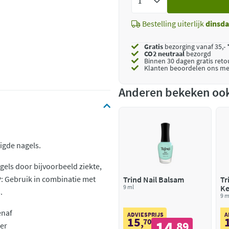
toe
Bestelling uiterlijk
dinsd
Gratis
bezorging vanaf 35,- 
CO2 neutraal
bezorgd
Binnen 30 dagen gratis ret
Klanten beoordelen ons me
Anderen bekeken oo
igde nagels.
gels door bijvoorbeeld ziekte,
P: Gebruik in combinatie met
Trind Nail Balsam
Tr
9 ml
Ke
.
9 m
enaf
ADVIESPRIJS
A
15
,
70
14
89
rer