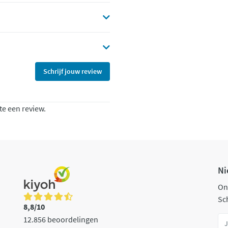
Schrijf jouw review
te een review.
Ni
On
Sch
8,8/10
12.856 beoordelingen