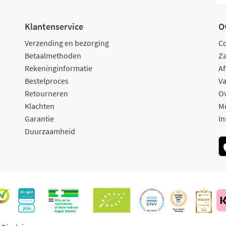
Klantenservice
O
Verzending en bezorging
C
Betaalmethoden
Za
Rekeninginformatie
Af
Bestelproces
Va
Retourneren
O
Klachten
M
Garantie
In
Duurzaamheid