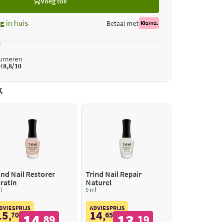
Voeg toe
ag
in huis
Betaal met
*
ourneren
t
8,8/10
k
ind Nail Restorer
Trind Nail Repair
ratin
Naturel
l
9 ml
DVIESPRIJS
ADVIESPRIJS
15
14
,
70
,
65
14
13
89
19