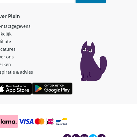
ver Plein
ontactgegevens
kelijk
filiate
catures
ver ons
erken
spiratie & advies