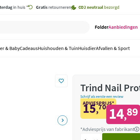
terdag
in huis *
Gratis
retourneren
CO2 neutraal
bezorgd
Folder
Aanbiedingen
er & Baby
Cadeaus
Huishouden & Tuin
Huisdier
Afvallen & Sport
Trind Nail Pro
Schrijf als eerste een review
ADVIESPRIJS*
15
70
,
14
89
,
*Adviesprijs van fabrikant
Voeg