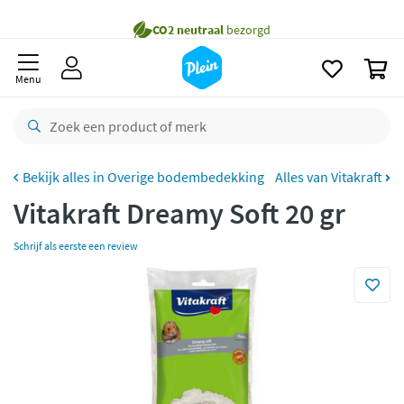
naar
Gratis
bezorging vanaf 35,- *
oofdinhoud
zoeken
Bestelling uiterlijk
maandag
in huis *
0
Menu
Gratis
retourneren
8,8/10
Goed
CO2 neutraal
bezorgd
Overige bodembedekking
Alles van Vitakraft
Betaal met Klarna
Vitakraft Dreamy Soft 20 gr
Schrijf als eerste een review