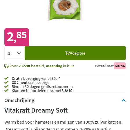
2
85
,
Voeg
Voeg toe
toe
Voor
23.59u
besteld,
maandag
in huis
Betaal met
Gratis
bezorging vanaf 35,- *
CO2 neutraal
bezorgd
Binnen 30 dagen gratis retourneren
Klanten beoordelen ons met
8,8/10
Omschrijving
Vitakraft Dreamy Soft
Warm bed voor hamsters en muizen van 100% zuiver katoen.
Dreamy Soft is bijzonder zacht katoen, 100% natuurlijk