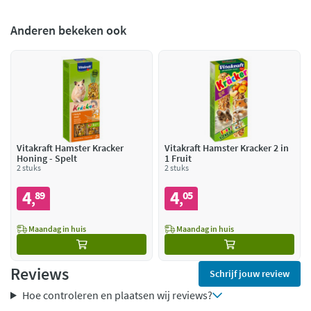
Anderen bekeken ook
Vitakraft Hamster Kracker
Vitakraft Hamster Kracker 2 in
Honing - Spelt
1 Fruit
2 stuks
2 stuks
4
4
89
05
,
,
Maandag in huis
Maandag in huis
Reviews
Schrijf jouw review
Hoe controleren en plaatsen wij reviews?