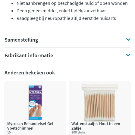
Niet aanbrengen op beschadigde huid of open wonden
Geen geneesmiddel, enkel tijdelijk inzetbaar
Raadpleeg bij neuropathie altijd eerst de huisarts
Samenstelling
Fabrikant informatie
Anderen bekeken ook
Mycosan Behandelset Gel
Wattenstaafjes Hout in een
Voetschimmel
Zakje
15 ml
100 stuks