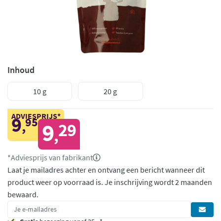
Inhoud
10 g
20 g
ADVIESPRIJS*
9
95
,
9
29
,
*Adviesprijs van fabrikant
Laat je mailadres achter en ontvang een bericht wanneer dit
product weer op voorraad is.
Je inschrijving wordt 2 maanden
bewaard.