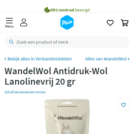
naar
oofdinhoud
Gratis
bezorging vanaf 35,- *
zoeken
0
Voor
23.59u
besteld,
maandag
in huis *
Menu
Gratis
retourneren
8,8/10
Goed
CO2 neutraal
bezorgd
Verbandmiddelen
Alles van WandelWol
WandelWol Antidruk-Wol
Betaal met Klarna
Lanolinevrij 20 gr
Schrijf als eerste een review