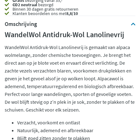
Gratis
bezorging vanaf 35,- *
CO2 neutraal
bezorgd
Binnen 30 dagen gratis retourneren
Klanten beoordelen ons met
8,8/10
Omschrijving
WandelWol Antidruk-Wol Lanolinevrij
WandelWol Antidruk-Wol Lanolinevrij is gemaakt van alpaca
wolmelange, zonder chemische toevoegingen. Je brengt het
direct aan op je blote voet en ervaart direct verlichting. De
zachte vezels verzachten blaren, voorkomen drukplekken en
geven je het gevoel alsof je op wolken loopt. Alpacawol is
ademend, temperatuurregulerend en biologisch afbreekbaar.
Perfect voor lange wandelingen, sporten of gevoelige voeten.
De wol blijft stevig op z’n plek in je sok, zonder te plakken of te
schuiven. Geschikt voor elk seizoen.
Verzacht, voorkomt en ontlast
Natuurlijk, ademend en afbreekbaar
Blijft goed zitten zonder te plakken