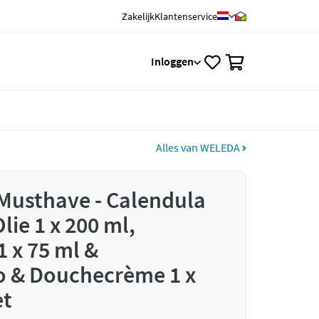
Zakelijk
Klantenservice
0
Inloggen
Alles van WELEDA
Musthave - Calendula
ie 1 x 200 ml,
1 x 75 ml &
 & Douchecrème 1 x
et