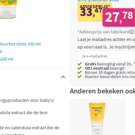
Schrijf als eerste een review
ADVIESPRIJS*
33
47
,
27
78
,
*Adviesprijs van fabrikant
Laat je mailadres achter en
Douchecrème 200 ml
op voorraad is.
Je inschrijv
l
 200 ml
Gratis
bezorging vanaf 35,- 
CO2 neutraal
bezorgd
Binnen 30 dagen gratis ret
Klanten beoordelen ons me
Anderen bekeken oo
gingsproducten voor baby's:
ndula-extract die de tere
de en calendula-extract die de