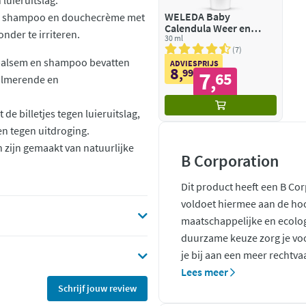
luieruitslag.
WELEDA Baby
de shampoo en douchecrème met
Calendula Weer en
nder te irriteren.
Windbalsem
30 ml
7
, balsem en shampoo bevatten
ADVIESPRIJS
8
,
99
7
65
,
kalmerende en
e billetjes tegen luieruitslag,
n tegen uitdroging.
 zijn gemaakt van natuurlijke
B Corporation
Dit product heeft een B Co
voldoet hiermee aan de ho
maatschappelijke en ecolo
duurzame keuze zorg je voo
je bij aan een meer rechtva
Lees meer
Schrijf jouw review