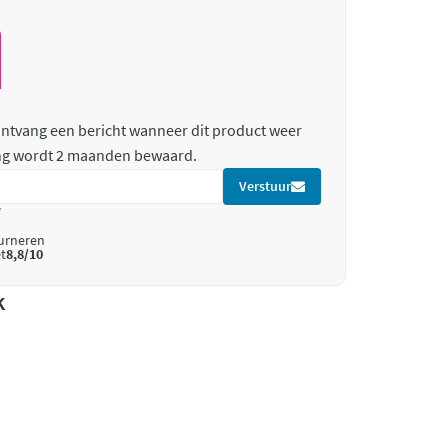
 ontvang een bericht wanneer dit product weer
ing wordt 2 maanden bewaard.
Verstuur
*
ourneren
t
8,8/10
k