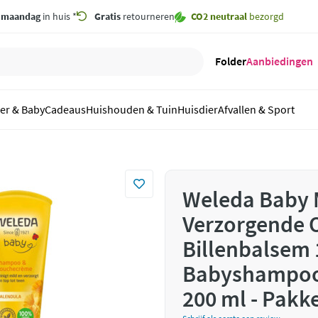
,
maandag
in huis *
Gratis
retourneren
CO2 neutraal
bezorgd
Folder
Aanbiedingen
er & Baby
Cadeaus
Huishouden & Tuin
Huisdier
Afvallen & Sport
Weleda Baby 
Verzorgende Ol
Billenbalsem 
Babyshampoo
200 ml - Pakk