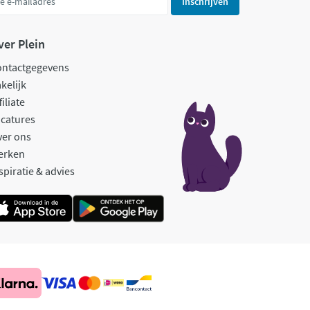
Inschrijven
ver Plein
ontactgegevens
kelijk
filiate
catures
ver ons
erken
spiratie & advies