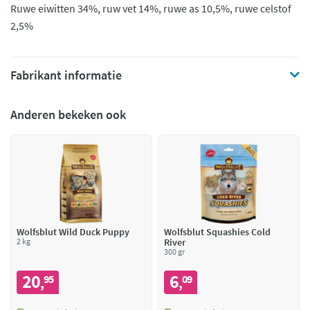
Ruwe eiwitten 34%, ruw vet 14%, ruwe as 10,5%, ruwe celstof
2,5%
Fabrikant informatie
Anderen bekeken ook
Wolfsblut Wild Duck Puppy
Wolfsblut Squashies Cold
2 kg
River
300 gr
20
6
95
09
,
,