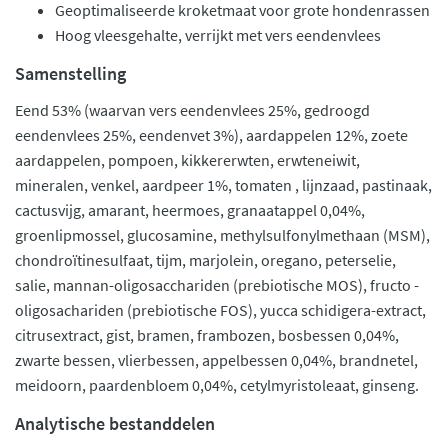
Geoptimaliseerde kroketmaat voor grote hondenrassen
Hoog vleesgehalte, verrijkt met vers eendenvlees
Samenstelling
Eend 53% (waarvan vers eendenvlees 25%, gedroogd
eendenvlees 25%, eendenvet 3%), aardappelen 12%, zoete
aardappelen, pompoen, kikkererwten, erwteneiwit,
mineralen, venkel, aardpeer 1%, tomaten , lijnzaad, pastinaak,
cactusvijg, amarant, heermoes, granaatappel 0,04%,
groenlipmossel, glucosamine, methylsulfonylmethaan (MSM),
chondroïtinesulfaat, tijm, marjolein, oregano, peterselie,
salie, mannan-oligosacchariden (prebiotische MOS), fructo -
oligosachariden (prebiotische FOS), yucca schidigera-extract,
citrusextract, gist, bramen, frambozen, bosbessen 0,04%,
zwarte bessen, vlierbessen, appelbessen 0,04%, brandnetel,
meidoorn, paardenbloem 0,04%, cetylmyristoleaat, ginseng.
Analytische bestanddelen