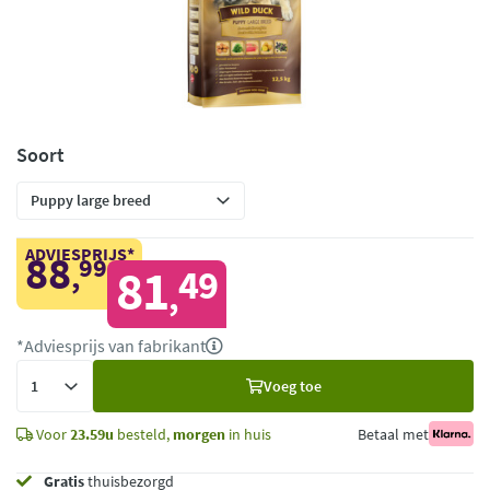
Soort
ADVIESPRIJS*
88
99
,
81
49
,
*Adviesprijs van fabrikant
Voeg
Voeg toe
toe
Voor
23.59u
besteld,
morgen
in huis
Betaal met
Gratis
thuisbezorgd