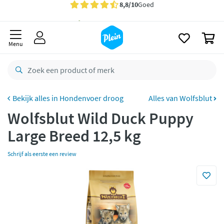
naar
oofdinhoud
Gratis
bezorging vanaf 35,- *
zoeken
0
Voor
23.59u
besteld,
morgen
in huis *
Menu
Gratis
retourneren
8,8/10
Goed
CO2 neutraal
bezorgd
Hondenvoer droog
Alles van Wolfsblut
Wolfsblut Wild Duck Puppy
Betaal met Klarna
Large Breed 12,5 kg
Schrijf als eerste een review