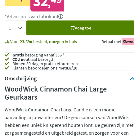
32
,
*Adviesprijs van fabrikant
Voeg
Voeg toe
toe
Voor
23.59u
besteld,
morgen
in huis
Betaal met
Gratis
bezorging vanaf 35,- *
CO2 neutraal
bezorgd
Binnen 30 dagen gratis retourneren
Klanten beoordelen ons met
8,8/10
Omschrijving
WoodWick Cinnamon Chai Large
Geurkaars
WoodWick Cinnamon Chai Large Candle is een mooie
aanvulling in jouw interieur! De geurkaarsen van WoodWick
hebben een uniek knisperend houten lont. De geuren zijn met
zorg samengesteld en uitgebreid getest, en zorgen voor een