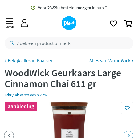
naar
oofdinhoud
Gratis
bezorging vanaf 35,- *
zoeken
0
Voor
23.59u
besteld,
morgen
in huis *
Menu
Gratis
retourneren
8,8/10
Goed
CO2 neutraal
bezorgd
Kaarsen
Alles van WoodWick
WoodWick Geurkaars Large
Betaal met Klarna
Cinnamon Chai 611 gr
Schrijf als eerste een review
aanbieding