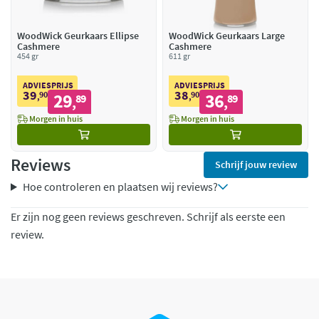
WoodWick Geurkaars Ellipse
WoodWick Geurkaars Large
Cashmere
Cashmere
454 gr
611 gr
ADVIESPRIJS
ADVIESPRIJS
39
38
90
29
90
36
,
89
,
89
,
,
Morgen in huis
Morgen in huis
Reviews
Schrijf jouw review
Hoe controleren en plaatsen wij reviews?
Er zijn nog geen reviews geschreven. Schrijf als eerste een
review.