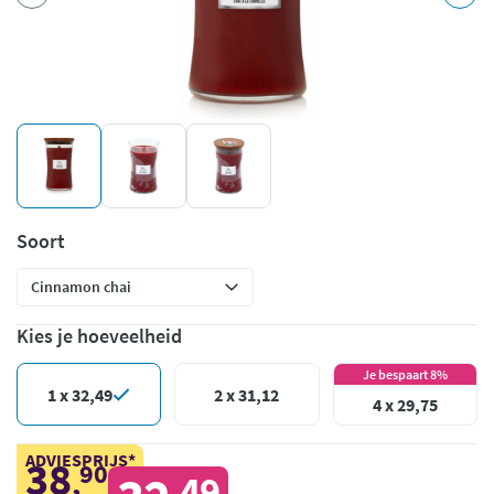
Soort
Kies je hoeveelheid
Je bespaart 8%
1 x 32,49
2 x 31,12
4 x 29,75
ADVIESPRIJS*
38
90
,
49