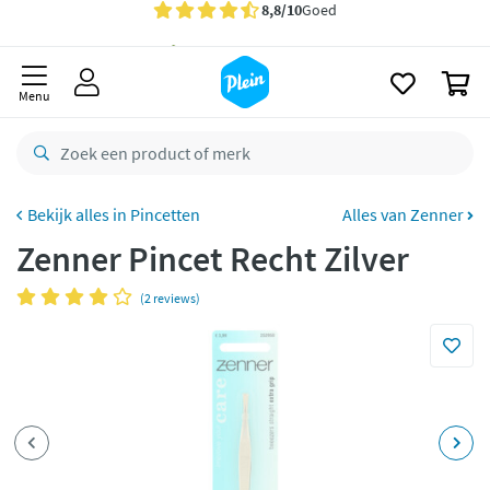
naar
oofdinhoud
Gratis
bezorging vanaf 35,- *
zoeken
0
Bestelling uiterlijk
maandag
in huis *
Menu
Gratis
retourneren
8,8/10
Goed
CO2 neutraal
bezorgd
Pincetten
Alles van Zenner
Zenner Pincet Recht Zilver
Betaal met Klarna
(2 reviews)