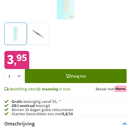
3
95
,
Voeg
Voeg toe
toe
Bestelling uiterlijk
maandag
in huis
Betaal met
Gratis
bezorging vanaf 35,- *
CO2 neutraal
bezorgd
Binnen 30 dagen gratis retourneren
Klanten beoordelen ons met
8,8/10
Omschrijving