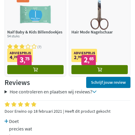
Naif Baby & Kids Billendoekjes
Hair Mode Nagelschaar
54 stuks
7
ADVIESPRIJS
ADVIESPRIJS
4
2
39
3
99
2
,
75
,
65
,
,
Reviews
Schrijf jouw review
Hoe controleren en plaatsen wij reviews?
Door Erwino op 18 februari 2021 | Heeft dit product gekocht
Doet
precies wat