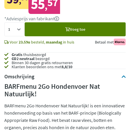
,
55
57
,
*Adviesprijs van fabrikant
Voeg
Voeg toe
toe
Voor
23.59u
besteld,
maandag
in huis
Betaal met
Gratis
thuisbezorgd
CO2 neutraal
bezorgd
Binnen 30 dagen gratis retourneren
Klanten beoordelen ons met
8,8/10
Omschrijving
BARFmenu 2Go Hondenvoer Nat
Natuurlijk!
BARFmenu 2Go Hondenvoer Nat Natuurlijk! is een innovatieve
hondenvoeding op basis van het BARF-principe (Biologically
Appropriate Raw Food). Het bevat rauw vlees, botten en
organen, precies zoals honden in de natuur zouden eten.