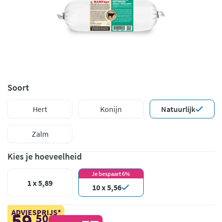
Soort
Hert
Konijn
Natuurlijk
Zalm
Kies je hoeveelheid
Je bespaart 6%
1 x 5,89
10 x 5,56
ADVIESPRIJS*
59
50