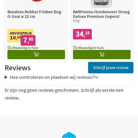
Beeztees Rubber Frisbee Dog-
BARFmenu Hondenvoer Droog
O-Soar ø 22 cm
Deluxe Premium Geperst
5 kg
34
15
,
ADVIESPRIJS
10
89
7
,
85
,
Maandag in huis
Maandag in huis
Reviews
Schrijf jouw review
Hoe controleren en plaatsen wij reviews?
Er zijn nog geen reviews geschreven. Schrijf als eerste een
review.