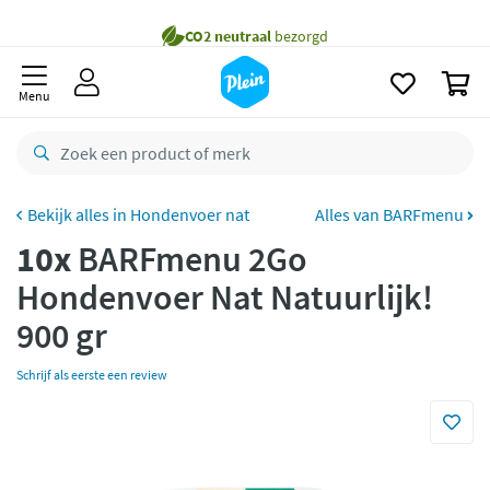
naar
oofdinhoud
Gratis
bezorging vanaf 35,- *
zoeken
0
Voor
23.59u
besteld,
maandag
in huis *
Menu
Gratis
retourneren
8,8/10
Goed
CO2 neutraal
bezorgd
Hondenvoer nat
Alles van BARFmenu
10x
BARFmenu 2Go
Betaal met Klarna
Hondenvoer Nat Natuurlijk!
900 gr
Schrijf als eerste een review