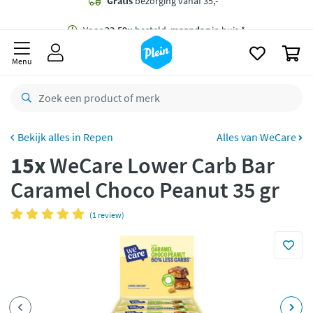
naar
oofdinhoud
Gratis
bezorging vanaf 35,- *
zoeken
0
Voor
23.59u
besteld,
maandag
in huis *
Menu
Gratis
retourneren
8,8/10
Goed
CO2 neutraal
bezorgd
Repen
Alles van WeCare
15x
WeCare Lower Carb Bar
Betaal met Klarna
Caramel Choco Peanut 35 gr
(1 review)