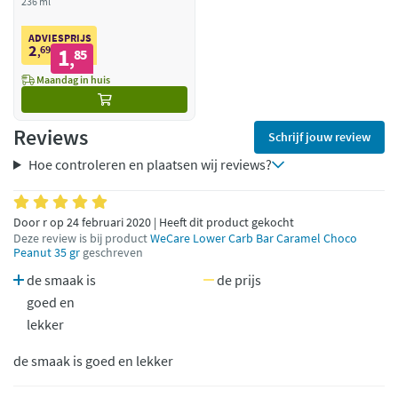
236 ml
ADVIESPRIJS
2
69
1
,
85
,
Maandag in huis
Reviews
Schrijf jouw review
Hoe controleren en plaatsen wij reviews?
Door r op 24 februari 2020 | Heeft dit product gekocht
Deze review is bij product
WeCare Lower Carb Bar Caramel Choco
Peanut 35 gr
geschreven
de smaak is
de prijs
goed en
lekker
de smaak is goed en lekker