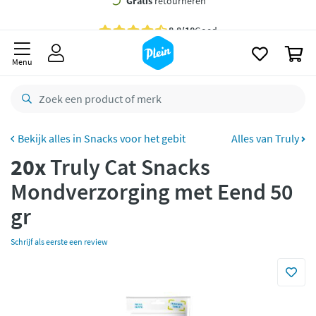
naar
oofdinhoud
Gratis
bezorging vanaf 35,- *
zoeken
0
Bestelling uiterlijk
zaterdag
in huis *
Menu
Gratis
retourneren
8,8/10
Goed
CO2 neutraal
bezorgd
Snacks voor het gebit
Alles van Truly
20x
Truly Cat Snacks
Betaal met Klarna
Mondverzorging met Eend 50
gr
Schrijf als eerste een review