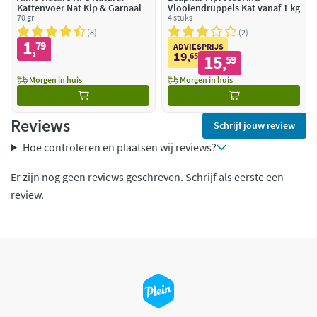
Kattenvoer Nat Kip & Garnaal
Vlooiendruppels Kat vanaf 1 kg
70 gr
4 stuks
8
2
1
79
,
ADVIESPRIJS
19
65
15
,
59
,
Morgen in huis
Morgen in huis
Reviews
Schrijf jouw review
Hoe controleren en plaatsen wij reviews?
Er zijn nog geen reviews geschreven. Schrijf als eerste een
review.