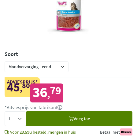
Soort
ADVIESPRIJS*
45
80
,
36
79
,
*Adviesprijs van fabrikant
Voeg
Voeg toe
toe
Voor
23.59u
besteld,
morgen
in huis
Betaal met