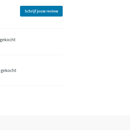
Schrijf jouw review
 gekocht
t gekocht