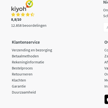
Ni
On
Sch
8,8/10
12.858 beoordelingen
Klantenservice
O
Verzending en bezorging
C
Betaalmethoden
Za
Rekeninginformatie
Af
Bestelproces
Va
Retourneren
O
Klachten
M
Garantie
In
Duurzaamheid