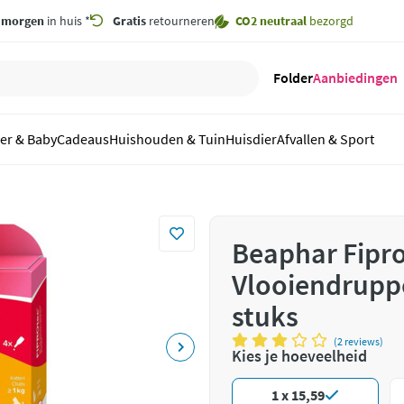
,
morgen
in huis *
Gratis
retourneren
CO2 neutraal
bezorgd
Folder
Aanbiedingen
er & Baby
Cadeaus
Huishouden & Tuin
Huisdier
Afvallen & Sport
Beaphar Fipro
Vlooiendruppe
stuks
(2 reviews)
Kies je hoeveelheid
1 x 15,59