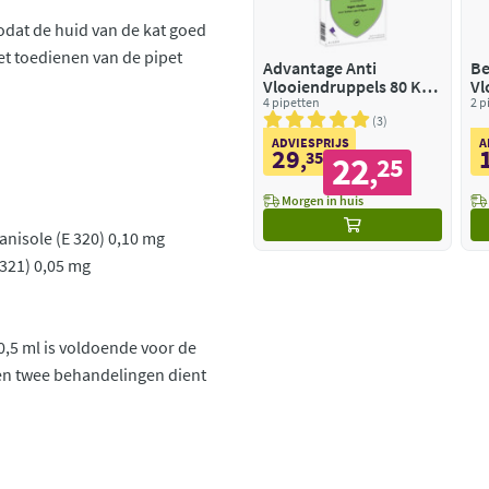
odat de huid van de kat goed
t toedienen van de pipet
Advantage Anti
Be
Vlooiendruppels 80 Kat
Vl
vanaf 4 kg
4 pipetten
Dr
2 p
3
ADVIESPRIJS
A
29
,
35
22
25
,
Morgen in huis
nisole (E 320) 0,10 mg
321) 0,05 mg
 0,5 ml is voldoende voor de
sen twee behandelingen dient