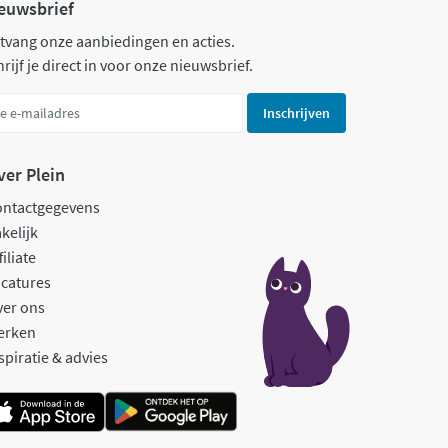
euwsbrief
tvang onze aanbiedingen en acties.
rijf je direct in voor onze nieuwsbrief.
Inschrijven
ver Plein
ontactgegevens
kelijk
filiate
catures
ver ons
erken
spiratie & advies