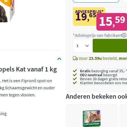
ADVIESPRIJS*
19
65
,
15
59
,
*Adviesprijs van fabrikant
Voeg
toe
Voor
23.59u
besteld,
mor
ppels Kat vanaf 1 kg
Gratis
bezorging vanaf 35,- 
CO2 neutraal
bezorgd
Binnen 30 dagen gratis ret
 Het is een Fipronil spot-on
Klanten beoordelen ons me
1 kg lichaamsgewicht en ouder
rmen tegen vlooien.
Anderen bekeken oo
king