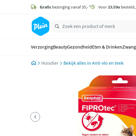
naar
hoofdinhoud
Gratis
bezorging vanaf 35,- *
Voor
23.59u
besteld
zoeken
Verzorging
Beauty
Gezondheid
Eten & Drinken
Zwang
Huisdier
Anti-vlo en teek