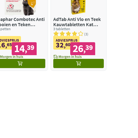
aphar Combotec Anti
AdTab Anti Vlo en Teek
ooien en Teken
Kauwtabletten Kat
uppels Kat/Fret
ipetten
>2,0-8,0 kg
3 tabletten
3
DVIESPRIJS
ADVIESPRIJS
16
32
,
65
,
60
14
26
39
39
,
,
Morgen in huis
Morgen in huis