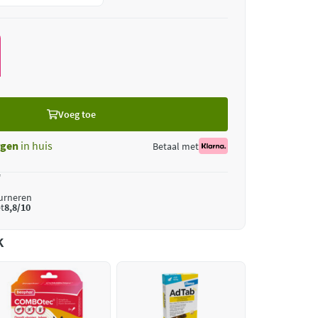
Voeg toe
gen
in huis
Betaal met
*
ourneren
t
8,8/10
k