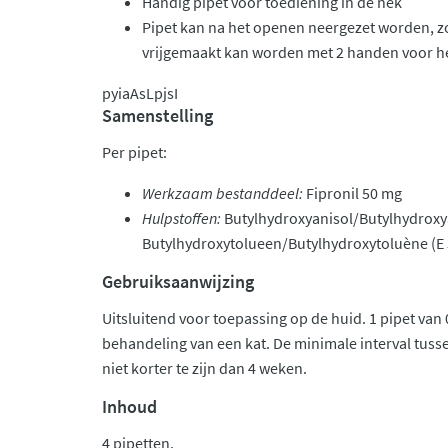
Handig pipet voor toediening in de nek
Pipet kan na het openen neergezet worden, z
vrijgemaakt kan worden met 2 handen voor he
pyiaAsLpjsI
Samenstelling
Per pipet:
Werkzaam bestanddeel:
Fipronil 50 mg
Hulpstoffen:
Butylhydroxyanisol/Butylhydroxya
Butylhydroxytolueen/Butylhydroxytoluène (E 
Gebruiksaanwijzing
Uitsluitend voor toepassing op de huid. 1 pipet van
behandeling van een kat. De minimale interval tus
niet korter te zijn dan 4 weken.
Inhoud
4 pipetten.