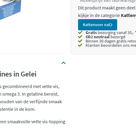
*Adviesprijs van fabrikant
Dit product maakt geen deel
kijkje in de categorie
Katten
Kattenvoer nat
Gratis
bezorging vanaf 35,- 
CO2 neutraal
bezorgd
Binnen 30 dagen gratis ret
Klanten beoordelen ons me
nes in Gelei
ets gecombineerd met vette vis,
n omega 3. In gelatine bereid,
houden van de verfijnde smaak
tentie in de kom.
en smaakvolle vette vis-topping