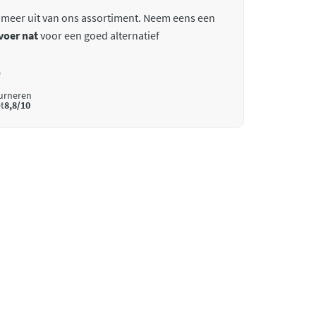
 meer uit van ons assortiment. Neem eens een
voer nat
voor een goed alternatief
*
ourneren
t
8,8/10