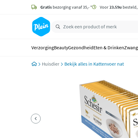
naar
hoofdinhoud
Gratis
bezorging vanaf 35,- *
Voor
23.59u
besteld
zoeken
Verzorging
Beauty
Gezondheid
Eten & Drinken
Zwang
Huisdier
Kattenvoer nat