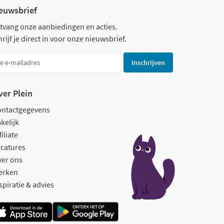
euwsbrief
tvang onze aanbiedingen en acties.
rijf je direct in voor onze nieuwsbrief.
Inschrijven
ver Plein
ontactgegevens
kelijk
filiate
catures
ver ons
erken
spiratie & advies