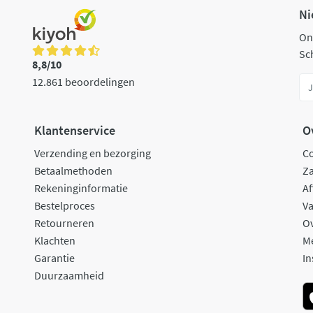
Ni
On
Sch
8,8/10
12.861 beoordelingen
Klantenservice
O
Verzending en bezorging
C
Betaalmethoden
Za
Rekeninginformatie
Af
Bestelproces
Va
Retourneren
O
Klachten
M
Garantie
In
Duurzaamheid