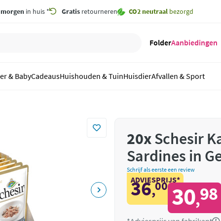
,
morgen
in huis *
Gratis
retourneren
CO2 neutraal
bezorgd
Folder
Aanbiedingen
er & Baby
Cadeaus
Huishouden & Tuin
Huisdier
Afvallen & Sport
20x
Schesir K
Sardines in Ge
Schrijf als eerste een review
ADVIESPRIJS*
36
00
,
30
98
,