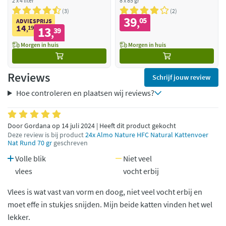
2 x 4 liter
8 x 85 gr
3
2
39
05
,
ADVIESPRIJS
14
19
13
,
39
,
Morgen in huis
Morgen in huis
Reviews
Schrijf jouw review
Hoe controleren en plaatsen wij reviews?
Door Gordana op 14 juli 2024 | Heeft dit product gekocht
Deze review is bij product
24x Almo Nature HFC Natural Kattenvoer
Nat Rund 70 gr
geschreven
Volle blik
Niet veel
vlees
vocht erbij
Vlees is wat vast van vorm en doog, niet veel vocht erbij en
moet effe in stukjes snijden. Mijn beide katten vinden het wel
lekker.