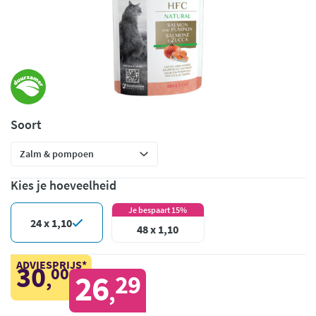
Soort
Kies je hoeveelheid
Je bespaart 15%
24 x 1,10
48 x 1,10
ADVIESPRIJS*
30
00
,
26
29
,