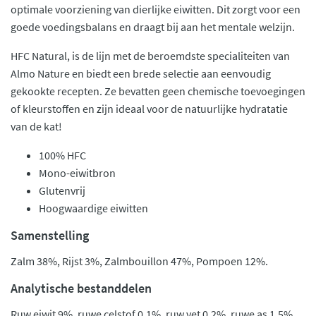
optimale voorziening van dierlijke eiwitten. Dit zorgt voor een
goede voedingsbalans en draagt bij aan het mentale welzijn.
HFC Natural, is de lijn met de beroemdste specialiteiten van
Almo Nature en biedt een brede selectie aan eenvoudig
gekookte recepten. Ze bevatten geen chemische toevoegingen
of kleurstoffen en zijn ideaal voor de natuurlijke hydratatie
van de kat!
100% HFC
Mono-eiwitbron
Glutenvrij
Hoogwaardige eiwitten
Samenstelling
Zalm 38%, Rijst 3%, Zalmbouillon 47%, Pompoen 12%.
Analytische bestanddelen
Ruw eiwit 9%, ruwe celstof 0.1%, ruw vet 0.2%, ruwe as 1.5%,