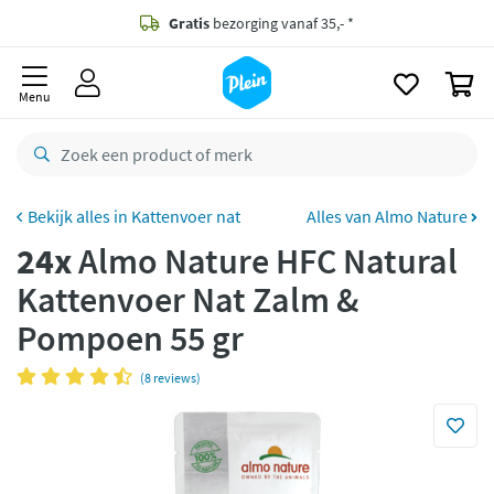
naar
oofdinhoud
Gratis
bezorging vanaf 35,- *
zoeken
0
Voor
23.59u
besteld,
morgen
in huis *
Menu
Gratis
retourneren
8,8/10
Goed
CO2 neutraal
bezorgd
Kattenvoer nat
Alles van Almo Nature
24x
Almo Nature HFC Natural
Betaal met Klarna
Kattenvoer Nat Zalm &
Pompoen 55 gr
(8 reviews)