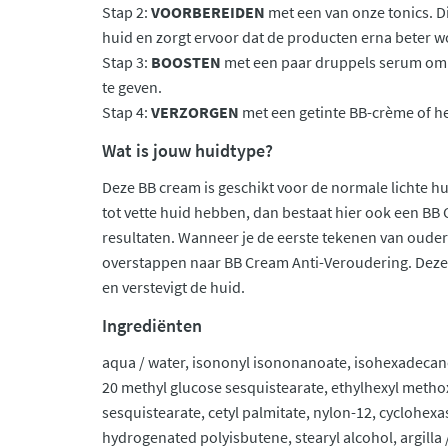
Stap 2:
VOORBEREIDEN
met een van onze tonics. Di
huid en zorgt ervoor dat de producten erna beter
Stap 3:
BOOSTEN
met een paar druppels serum om j
te geven.
Stap 4:
VERZORGEN
met een getinte BB-crème of h
Wat is jouw huidtype?
Deze BB cream is geschikt voor de normale lichte 
tot vette huid hebben, dan bestaat hier ook een BB
resultaten. Wanneer je de eerste tekenen van ouder
overstappen naar BB Cream Anti-Veroudering. Deze
en verstevigt de huid.
Ingrediënten
aqua / water, isononyl isononanoate, isohexadecane,
20 methyl glucose sesquistearate, ethylhexyl meth
sesquistearate, cetyl palmitate, nylon-12, cyclohexa
hydrogenated polyisbutene, stearyl alcohol, argill