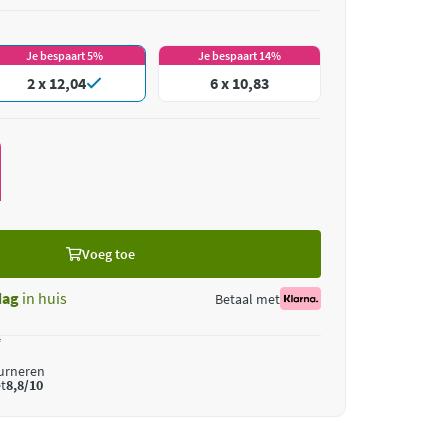
Je bespaart 5%
Je bespaart 14%
2 x 12,04
6 x 10,83
Voeg toe
dag
in huis
Betaal met
*
ourneren
t
8,8/10