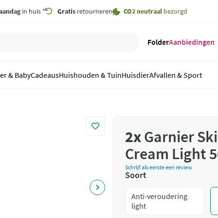
aandag
in huis *
Gratis
retourneren
CO2 neutraal
bezorgd
Folder
Aanbiedingen
er & Baby
Cadeaus
Huishouden & Tuin
Huisdier
Afvallen & Sport
2x
Garnier Ski
Cream Light 5
Schrijf als eerste een review
Soort
Anti-veroudering
light