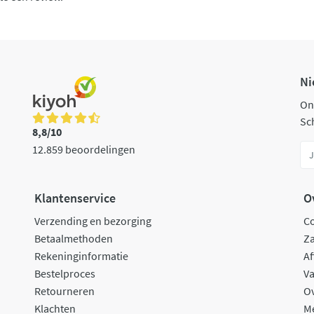
Ni
On
Sch
8,8/10
12.859 beoordelingen
Klantenservice
O
Verzending en bezorging
C
Betaalmethoden
Za
Rekeninginformatie
Af
Bestelproces
Va
Retourneren
O
Klachten
M