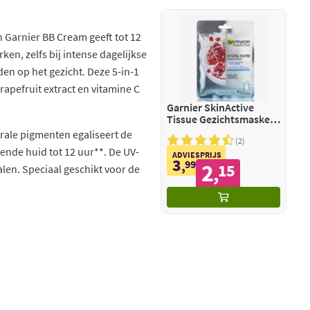
 Garnier BB Cream geeft tot 12
ken, zelfs bij intense dagelijkse
den op het gezicht. Deze 5-in-1
grapefruit extract en vitamine C
Garnier SkinActive
Tissue Gezichtsmasker
Hydraterend &
rale pigmenten egaliseert de
Revitaliserend
2
gende huid tot 12 uur**. De UV-
ADVIESPRIJS
3
,
99
2
15
alen. Speciaal geschikt voor de
,