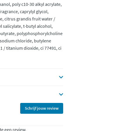
nol, poly c10-30 alkyl acrylate,
agrance, caprylyl glycol,
 citrus grandis fruit water /
 salicylate, t-butyl alcohol,
e butyrate, polyphosphorylcholine
l, sodium chloride, butylene
 / titanium dioxide, ci 77491, ci
Schrijf jouw review
te een review.