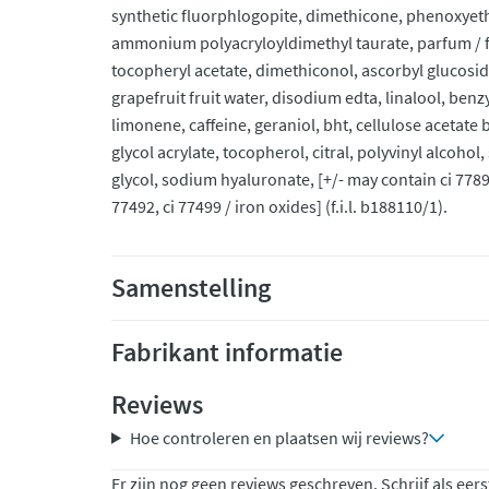
synthetic fluorphlogopite, dimethicone, phenoxyetha
ammonium polyacryloyldimethyl taurate, parfum / fr
tocopheryl acetate, dimethiconol, ascorbyl glucoside,
grapefruit fruit water, disodium edta, linalool, benzyl
limonene, caffeine, geraniol, bht, cellulose acetat
glycol acrylate, tocopherol, citral, polyvinyl alcoho
glycol, sodium hyaluronate, [+/- may contain ci 77891
77492, ci 77499 / iron oxides] (f.i.l. b188110/1).
Samenstelling
Fabrikant informatie
Reviews
Hoe controleren en plaatsen wij reviews?
Er zijn nog geen reviews geschreven. Schrijf als eers