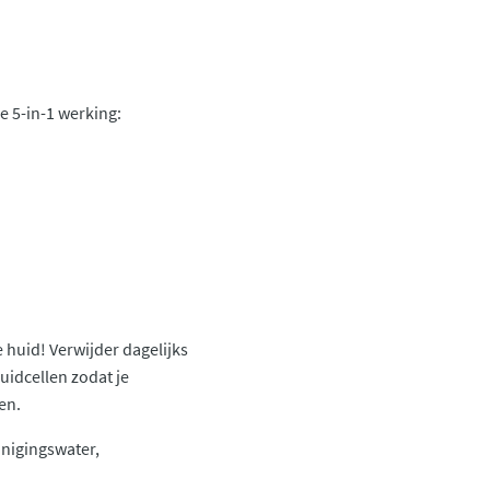
e 5-in-1 werking:
 huid! Verwijder dagelijks
huidcellen zodat je
en.
inigingswater,