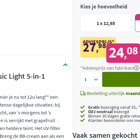
Kies je hoeveelheid
1 x 12,65
ADVIESPRIJS*
27
98
,
24
08
,
*Adviesprijs van fabrikant
ic Light 5-in-1
Voeg
toe
Bestelling uiterlijk
maan
ier je nu tot 12u lang** een
ense dagelijkse situaties: bij
Gratis
bezorging vanaf 35,- 
CO2 neutraal
bezorgd
ht, van ’s morgens tot ’s
Binnen 30 dagen gratis ret
 is verrijkt met grapefruit
Klanten beoordelen ons me
n heldere teint. Het UV-filter
Vaak samen gekocht
 Breng de BB-cream aan als een