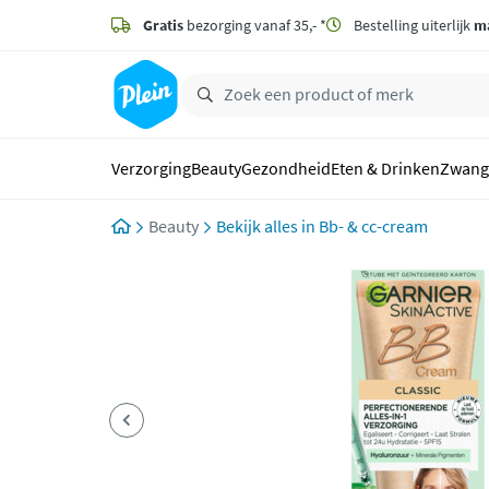
naar
hoofdinhoud
Gratis
bezorging vanaf 35,- *
Bestelling uiterlijk
m
zoeken
Verzorging
Beauty
Gezondheid
Eten & Drinken
Zwang
Beauty
Bb- & cc-cream