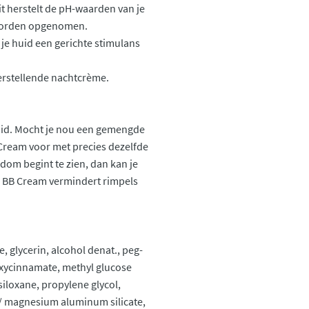
t herstelt de pH-waarden van je
 worden opgenomen.
e huid een gerichte stimulans
erstellende nachtcrème.
huid. Mocht je nou een gemengde
 Cream voor met precies dezelfde
dom begint te zien, dan kan je
 BB Cream vermindert rimpels
 glycerin, alcohol denat., peg-
oxycinnamate, methyl glucose
siloxane, propylene glycol,
a / magnesium aluminum silicate,