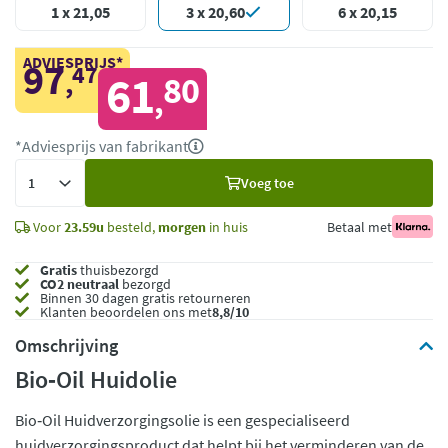
1 x 21,05
3 x 20,60
6 x 20,15
ADVIESPRIJS*
97
47
,
61
80
,
*Adviesprijs van fabrikant
Voeg
Voeg toe
toe
Voor
23.59u
besteld,
morgen
in huis
Betaal met
Gratis
thuisbezorgd
CO2 neutraal
bezorgd
Binnen 30 dagen gratis retourneren
Klanten beoordelen ons met
8,8/10
Omschrijving
Bio‑Oil Huidolie
Bio‑Oil Huidverzorgingsolie is een gespecialiseerd
huidverzorgingsproduct dat helpt bij het verminderen van de