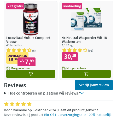
2+2 gratis
aanbieding
Lucovitaal Multi + Compleet
4x
Neutral Waspoeder Wit 18
Vrouw
Wasbeurten
40 tabletten
1,187 kg
5
91
30
15
,
ADVIESPRIJS
15
99
7
,
99
V.A.
,
Morgen in huis
Morgen in huis
Reviews
Schrijf jouw review
Hoe controleren en plaatsen wij reviews?
Door Marianne op 3 oktober 2024 | Heeft dit product gekocht
Deze review is bij product
Bio-Oil Huidverzorgingsolie 100% natuurlijk