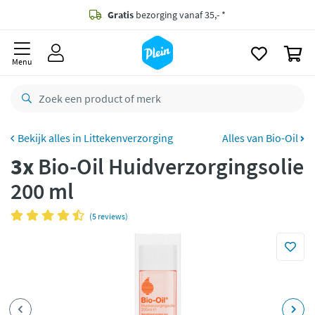
naar
oofdinhoud
Gratis
bezorging vanaf 35,- *
zoeken
0
Voor
23.59u
besteld,
morgen
in huis *
Menu
Gratis
retourneren
8,8/10
Goed
CO2 neutraal
bezorgd
Littekenverzorging
Alles van Bio-Oil
3x
Bio-Oil Huidverzorgingsolie
Betaal met Klarna
200 ml
(5 reviews)