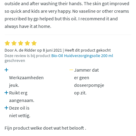
outside and after washing their hands. The skin got improved
so quick and kids are very happy. No vaseline or other creams
prescribed by gp helped but this oil. I recommend it and
always have it at home.
Door A. de Ridder op 8 juni 2021 | Heeft dit product gekocht
Deze review is bij product
Bio-Oil Huidverzorgingsolie 200 ml
geschreven
Jammer dat
Werkzaamheden
er geen
jeuk.
doseerpompje
Ruikt erg
op zit.
aangenaam.
Deze oil is
niet vettig.
Fijn product welke doet wat het belooft .