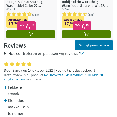
Robijn Klein & Krachtig
Robijn Klein & Krachtig
Wasmiddel Color 22
Wasmiddel Stralend Wit 22
Wasbeurten
665 ml
Wasbeurten
665 ml
355
355
ADVIESPRIJS
ADVIESPRIJS
17
17
99
7
99
7
,
19
,
19
V.A.
V.A.
,
,
Reviews
Schrijf jouw review
Hoe controleren en plaatsen wij reviews?
Door Sandy op 14 oktober 2022 | Heeft dit product gekocht
Deze review is bij product
6x Lucovitaal Melatonine Puur Kids 30
zuigtabletten
geschreven
Lekkere
smaak
Klein dus
makkelijk in
te nemen