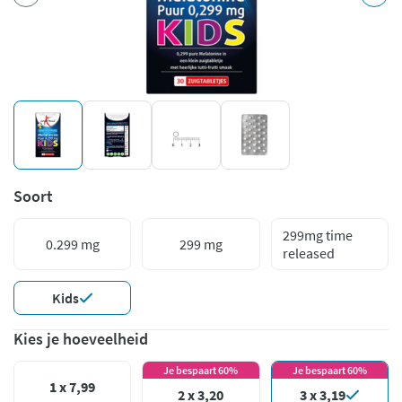
Soort
299mg time
0.299 mg
299 mg
released
Kids
Kies je hoeveelheid
Je bespaart 60%
Je bespaart 60%
1 x 7,99
2 x 3,20
3 x 3,19