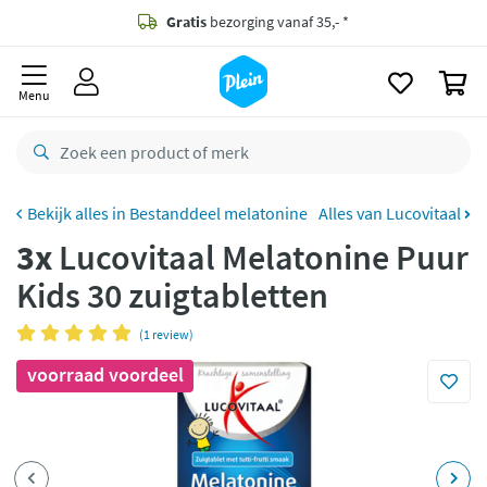
naar
oofdinhoud
Gratis
bezorging vanaf 35,- *
zoeken
0
Bestelling uiterlijk
maandag
in huis *
Menu
Gratis
retourneren
8,8/10
Goed
CO2 neutraal
bezorgd
Bestanddeel melatonine
Alles van Lucovitaal
3x
Lucovitaal Melatonine Puur
Betaal met Klarna
Kids 30 zuigtabletten
(1 review)
voorraad voordeel