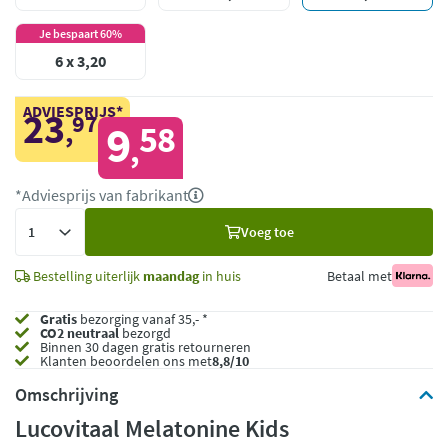
Je bespaart 60%
6 x 3,20
ADVIESPRIJS*
23
97
,
9
58
,
*Adviesprijs van fabrikant
Voeg
Voeg toe
toe
Bestelling uiterlijk
maandag
in huis
Betaal met
Gratis
bezorging vanaf 35,- *
CO2 neutraal
bezorgd
Binnen 30 dagen gratis retourneren
Klanten beoordelen ons met
8,8/10
Omschrijving
Lucovitaal Melatonine Kids