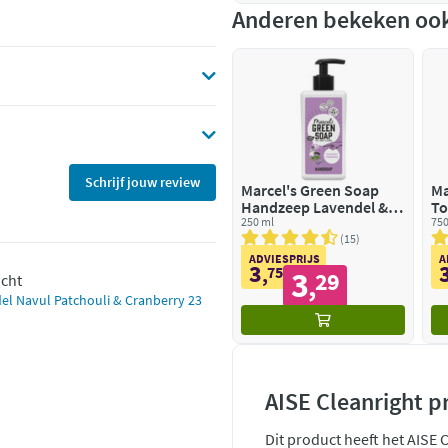
Anderen bekeken oo
Schrijf jouw review
Marcel's Green Soap
Ma
Handzeep Lavendel &
To
Rozemarijn
250 ml
Si
750
15
ADVIESPRIJS
A
3
,
75
3
29
,
ocht
el Navul Patchouli & Cranberry 23
AISE Cleanright p
Dit product heeft het AISE 