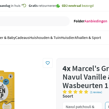
aandag
in huis *
Gratis
retourneren
CO2 neutraal
bezorgd
Folder
Aanbiedingen
er & Baby
Cadeaus
Huishouden & Tuin
Huisdier
Afvallen & Sport
4x
Marcel's G
Navul Vanille
Wasbeurten 1 
(1 review)
Soort
Navul patchouli &