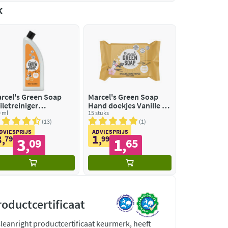
k
rcel's Green Soap
Marcel's Green Soap
iletreiniger
Hand doekjes Vanille en
naasappel & Jasmijn
 ml
Kersenbloesem
15 stuks
13
1
DVIESPRIJS
ADVIESPRIJS
3
1
,
79
,
99
3
1
09
65
,
,
roductcertificaat
Cleanright productcertificaat keurmerk, heeft