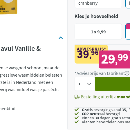
cranberry
Kies je hoeveelheid
1 x 9,99
vul Vanille &
ADVIESPRIJS*
39
96
,
29
99
,
een je wasgoed schoon, maar de
*Adviesprijs van fabrikant
agressieve wasmiddelen belasten
Voeg
rste is in Nederland met een
toe
vrij wasmiddel was je pas écht
Bestelling uiterlijk
maan
henktuit
Gratis
bezorging vanaf 35,- 
CO2 neutraal
bezorgd
Binnen 30 dagen gratis ret
Klanten beoordelen ons me