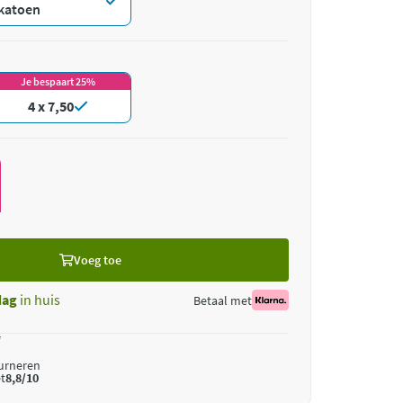
katoen
Je bespaart 25%
4 x 7,50
Voeg toe
dag
in huis
Betaal met
*
ourneren
t
8,8/10