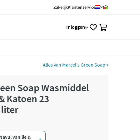
Zakelijk
Klantenservice
0
Inloggen
Alles van Marcel's Green Soap
reen Soap Wasmiddel
 & Katoen 23
liter
Navul vanille &