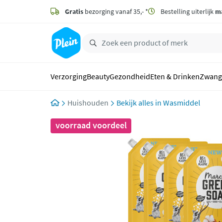
naar
hoofdinhoud
Gratis
bezorging vanaf 35,- *
Bestelling uiterlijk
m
zoeken
Verzorging
Beauty
Gezondheid
Eten & Drinken
Zwang
Huishouden
Wasmiddel
voorraad voordeel