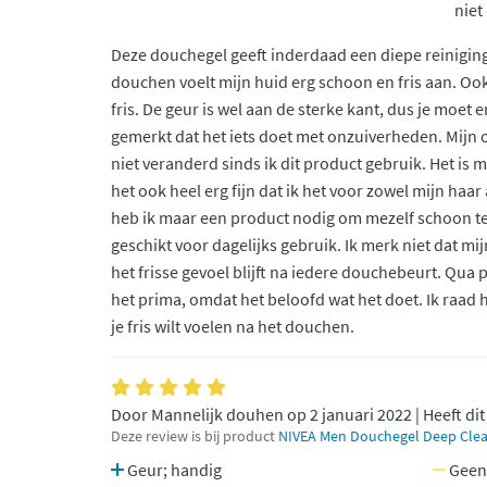
niet
Deze douchegel geeft inderdaad een diepe reiniging
douchen voelt mijn huid erg schoon en fris aan. Ook
fris. De geur is wel aan de sterke kant, dus je moet 
gemerkt dat het iets doet met onzuiverheden. Mijn o
niet veranderd sinds ik dit product gebruik. Het is 
het ook heel erg fijn dat ik het voor zowel mijn haa
heb ik maar een product nodig om mezelf schoon te
geschikt voor dagelijks gebruik. Ik merk niet dat mi
het frisse gevoel blijft na iedere douchebeurt. Qua p
het prima, omdat het beloofd wat het doet. Ik raad h
je fris wilt voelen na het douchen.
Door Mannelijk douhen op 2 januari 2022 | Heeft di
Deze review is bij product
NIVEA Men Douchegel Deep Clea
Geur; handig
Geen