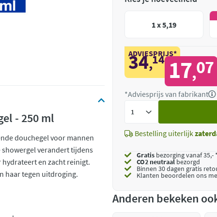
1 x 5,19
ADVIESPRIJS*
34
14
,
17
07
,
*Adviesprijs van fabrikant
Voeg
el - 250 ml
toe
Bestelling uiterlijk
zaterd
gende douchegel voor mannen
e showergel verandert tijdens
Gratis
bezorging vanaf 35,- 
hydrateert en zacht reinigt.
CO2 neutraal
bezorgd
Binnen 30 dagen gratis ret
n haar tegen uitdroging.
Klanten beoordelen ons me
Anderen bekeken oo