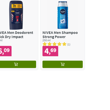
VEA Men Deodorent
NIVEA Men Shampoo
ick Dry Impact
Strong Power
ml
250 ml
1
6
4
09
69
,
,