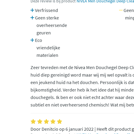
Deze review is bij product
NIVEA Men Douchegel Deep Clea
Verfrissend
Geen
Geen sterke
min
overheersende
geuren
Eco
vriendelijke
materialen
Zeer tevreden met de Nivea Men Douchegel Deep Clea
huid diep gereinigd word maar wij mij wel opvalt is 
een jeukend huid na het douchen. Persoonlijk is dat
bijkomstigheid. Verder heb ik het idee dat hij mind
douchegels. Ik ben er ook niet echt achter waar deze
subtiel en niet overheersend chemisch! Wat mij betre
Door Denitcio op 6 januari 2022 | Heeft dit product 