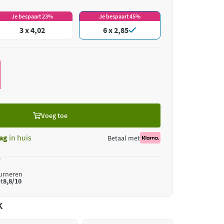
Je bespaart 23%
Je bespaart 45%
3 x 4,02
6 x 2,85
Voeg toe
ag
in huis
Betaal met
*
ourneren
t
8,8/10
k