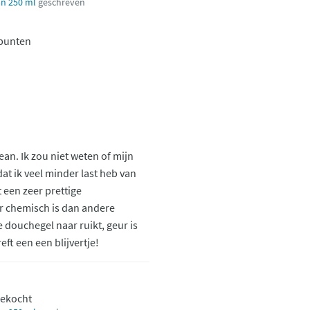
n 250 ml
geschreven
punten
n. Ik zou niet weten of mijn
dat ik veel minder last heb van
 een zeer prettige
er chemisch is dan andere
 douchegel naar ruikt, geur is
ft een een blijvertje!
gekocht