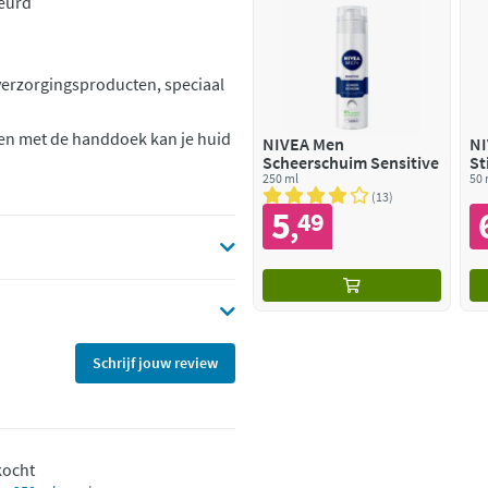
eurd
 verzorgingsproducten, speciaal
ven met de handdoek kan je huid
NIVEA Men
NI
Scheerschuim Sensitive
St
250 ml
50 
13
5
49
,
Schrijf jouw review
kocht