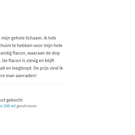
 mijn gehele lichaam. Ik heb
chuim te hebben voor mijn hele
Handig flacon, waaraan de dop
De flacon is stevig en blijft
t en leegloopt. De prijs vind ik
dere man aanraden!
uct gekocht
n 250 ml
geschreven