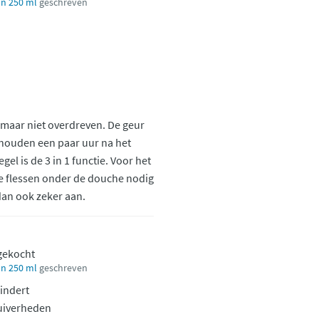
n 250 ml
geschreven
d maar niet overdreven. De geur
anhouden een paar uur na het
l is de 3 in 1 functie. Voor het
nde flessen onder de douche nodig
 dan ook zeker aan.
 gekocht
n 250 ml
geschreven
indert
uiverheden