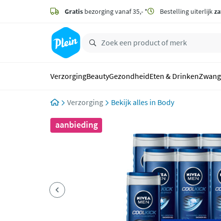
naar
hoofdinhoud
Gratis
bezorging vanaf 35,- *
Bestelling uiterlijk
za
zoeken
Verzorging
Beauty
Gezondheid
Eten & Drinken
Zwang
Verzorging
Body
aanbieding