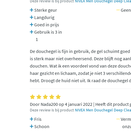
Deze review is bij product
NIVEA Men Douchegel Deep Clea
Sterke geur
Geen
Langdurig
Goed in prijs
Gebruik is 3 in
1
De douchegel is fijn in gebruik, de gel schuimt goe
is sterk maar niet overheersend. Deze blijft nog a
douchen. Wat ik een voordeel vond van deze douchege
haar gezicht en lichaam, zodat je niet 3 verschille
hebt. Droogt de huid niet uit. Ik raad de douchegel
Door Nada200 op 4 januari 2022 | Heeft dit product
Deze review is bij product
NIVEA Men Douchegel Deep Clea
Fris
Verm
Schoon
onz