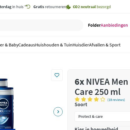
terdag
in huis *
Gratis
retourneren
CO2 neutraal
bezorgd
Folder
Aanbiedingen
er & Baby
Cadeaus
Huishouden & Tuin
Huisdier
Afvallen & Sport
6x
NIVEA Men 
Care 250 ml
(18 reviews)
Soort
Kies je hoeveelheid