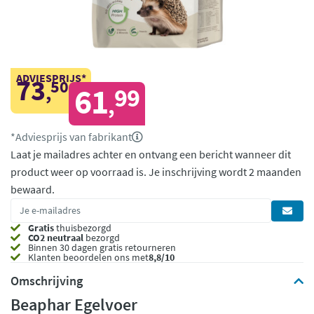
ADVIESPRIJS*
73
50
,
61
99
,
*Adviesprijs van fabrikant
Laat je mailadres achter en ontvang een bericht wanneer dit
product weer op voorraad is.
Je inschrijving wordt 2 maanden
bewaard.
Gratis
thuisbezorgd
CO2 neutraal
bezorgd
Binnen 30 dagen gratis retourneren
Klanten beoordelen ons met
8,8/10
Omschrijving
Beaphar Egelvoer