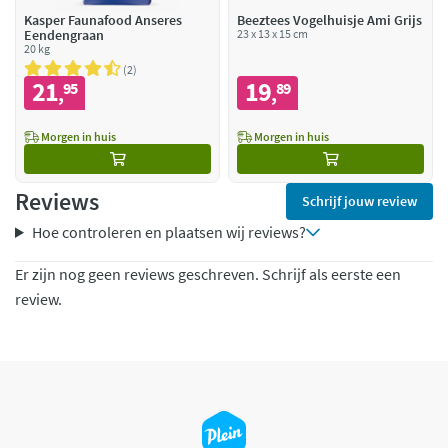
Kasper Faunafood Anseres
Beeztees Vogelhuisje Ami Grijs
Eendengraan
23 x 13 x 15 cm
20 kg
2
21
19
95
89
,
,
Morgen in huis
Morgen in huis
Reviews
Schrijf jouw review
Hoe controleren en plaatsen wij reviews?
Er zijn nog geen reviews geschreven. Schrijf als eerste een
review.