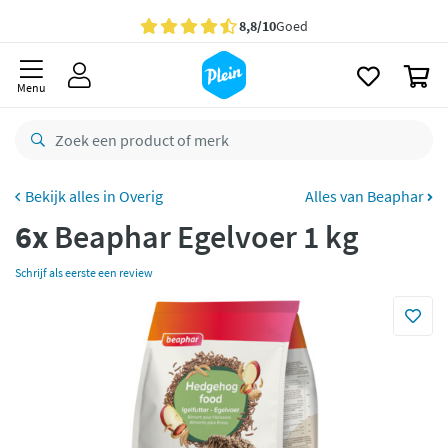
naar
oofdinhoud
Gratis
bezorging vanaf 35,- *
zoeken
0
Voor
23.59u
besteld,
morgen
in huis *
Menu
Gratis
retourneren
8,8/10
Goed
CO2 neutraal
bezorgd
Overig
Alles van Beaphar
6x
Beaphar Egelvoer 1 kg
Betaal met Klarna
Schrijf als eerste een review