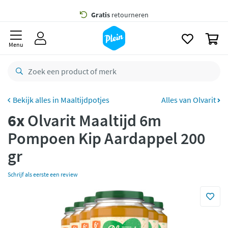
naar
oofdinhoud
Gratis
bezorging vanaf 35,- *
zoeken
0
Voor
23.59u
besteld,
morgen
in huis *
Menu
Gratis
retourneren
8,8/10
Goed
CO2 neutraal
bezorgd
Maaltijdpotjes
Alles van Olvarit
6x
Olvarit Maaltijd 6m
Betaal met Klarna
Pompoen Kip Aardappel 200
gr
Schrijf als eerste een review