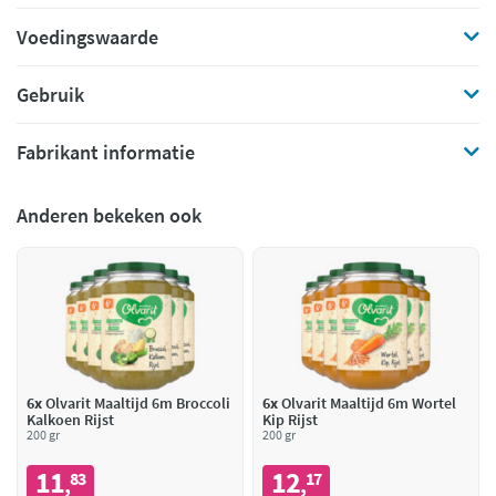
Voedingswaarde
Gebruik
Fabrikant informatie
Anderen bekeken ook
6x
Olvarit Maaltijd 6m Broccoli
6x
Olvarit Maaltijd 6m Wortel
Kalkoen Rijst
Kip Rijst
200 gr
200 gr
11
12
83
17
,
,