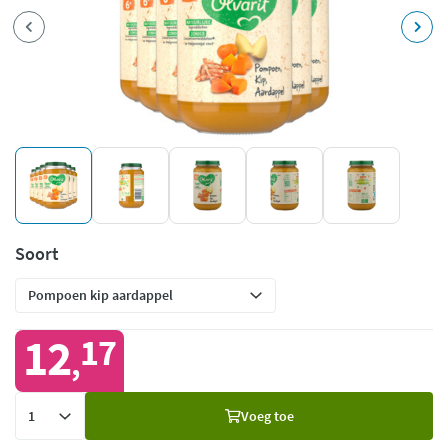
Soort
12
17
,
Voeg
Voeg toe
toe