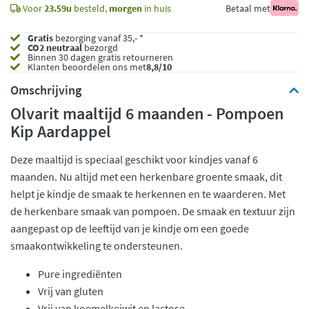
Voor
23.59u
besteld,
morgen
in huis
Betaal met
Gratis
bezorging vanaf 35,- *
CO2 neutraal
bezorgd
Binnen 30 dagen gratis retourneren
Klanten beoordelen ons met
8,8/10
Omschrijving
Olvarit maaltijd 6 maanden - Pompoen
Kip Aardappel
Deze maaltijd is speciaal geschikt voor kindjes vanaf 6
maanden. Nu altijd met een herkenbare groente smaak, dit
helpt je kindje de smaak te herkennen en te waarderen. Met
de herkenbare smaak van pompoen. De smaak en textuur zijn
aangepast op de leeftijd van je kindje om een goede
smaakontwikkeling te ondersteunen.
Pure ingrediënten
Vrij van gluten
Vrij van koemelkeiwit en lactose