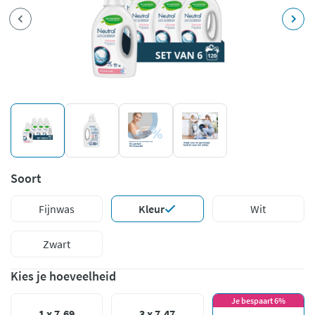
Soort
Fijnwas
Kleur
Wit
Zwart
Kies je hoeveelheid
Je bespaart 6%
1 x 7,69
3 x 7,47