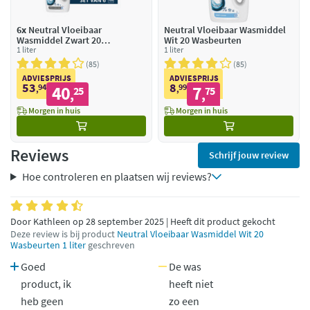
6x
Neutral Vloeibaar
Neutral Vloeibaar Wasmiddel
Wasmiddel Zwart 20
Wit 20 Wasbeurten
Wasbeurten
1 liter
1 liter
85
85
ADVIESPRIJS
ADVIESPRIJS
53
8
94
40
99
7
,
25
,
75
,
,
Morgen in huis
Morgen in huis
Reviews
Schrijf jouw review
Hoe controleren en plaatsen wij reviews?
Door Kathleen op 28 september 2025 | Heeft dit product gekocht
Deze review is bij product
Neutral Vloeibaar Wasmiddel Wit 20
Wasbeurten 1 liter
geschreven
Goed
De was
product, ik
heeft niet
heb geen
zo een