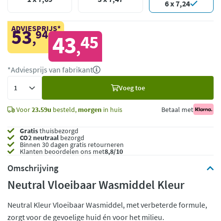
6 x 7,24
ADVIESPRIJS*
53
94
,
43
45
,
*Adviesprijs van fabrikant
Voeg
Voeg toe
toe
Voor
23.59u
besteld,
morgen
in huis
Betaal met
Gratis
thuisbezorgd
CO2 neutraal
bezorgd
Binnen 30 dagen gratis retourneren
Klanten beoordelen ons met
8,8/10
Omschrijving
Neutral Vloeibaar Wasmiddel Kleur
Neutral Kleur Vloeibaar Wasmiddel, met verbeterde formule,
zorgt voor de gevoelige huid én voor het milieu.