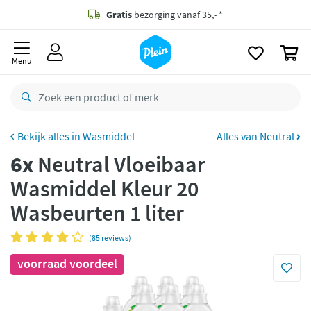
naar
oofdinhoud
Gratis
bezorging vanaf 35,- *
zoeken
0
Voor
23.59u
besteld,
morgen
in huis *
Menu
Gratis
retourneren
8,8/10
Goed
CO2 neutraal
bezorgd
Wasmiddel
Alles van Neutral
6x
Neutral Vloeibaar
Betaal met Klarna
Wasmiddel Kleur 20
Wasbeurten 1 liter
(85 reviews)
voorraad voordeel