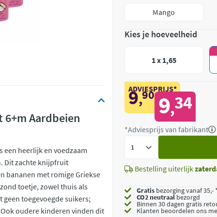
Mango
Kies je hoeveelheid
1 x 1,65
ADVIESPRIJS*
9
90
,
9
34
,
uit 6+m Aardbeien
*Adviesprijs van fabrikant
Voeg
is een heerlijk en voedzaam
toe
 Dit zachte knijpfruit
Bestelling uiterlijk
zaterd
en bananen met romige Griekse
ezond toetje, zowel thuis als
Gratis
bezorging vanaf 35,- 
CO2 neutraal
bezorgd
at geen toegevoegde suikers;
Binnen 30 dagen gratis ret
t. Ook oudere kinderen vinden dit
Klanten beoordelen ons me