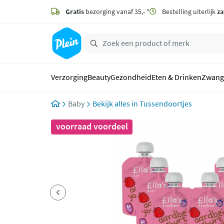
naar
hoofdinhoud
Gratis
bezorging vanaf 35,- *
Bestelling uiterlijk
za
zoeken
Verzorging
Beauty
Gezondheid
Eten & Drinken
Zwang
Baby
Tussendoortjes
voorraad voordeel