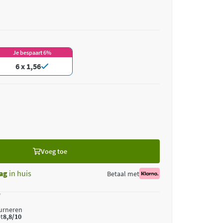
Je bespaart 6%
6 x 1,56
Voeg toe
ag
in huis
Betaal met
*
ourneren
t
8,8/10