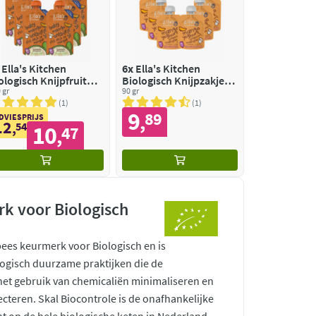
Ella's Kitchen
6x
Ella's Kitchen
ologisch Knijpfruit
Biologisch Knijpzakje
+m Mango
 gr
6+m Mango
90 gr
1
1
9
89
,
DVIESPRIJS
12
,
54
10
47
,
k voor Biologisch
pees keurmerk voor Biologisch en is
ogisch duurzame praktijken die de
 het gebruik van chemicaliën minimaliseren en
ecteren. Skal Biocontrole is de onafhankelijke