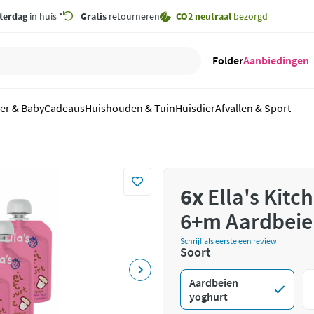
terdag
in huis *
Gratis
retourneren
CO2 neutraal
bezorgd
Folder
Aanbiedingen
er & Baby
Cadeaus
Huishouden & Tuin
Huisdier
Afvallen & Sport
6x
Ella's Kitc
6+m Aardbeien
Schrijf als eerste een review
Soort
Aardbeien
yoghurt