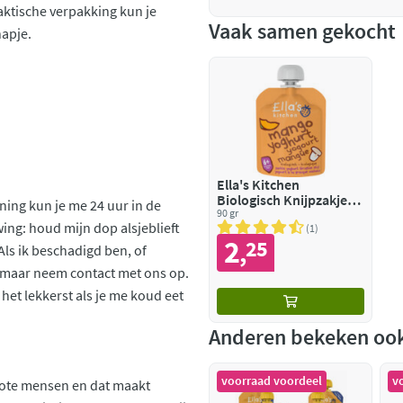
ktische verpakking kun je
Vaak samen gekocht
apje.
Ella's Kitchen
Biologisch Knijpzakje
ning kun je me 24 uur in de
6+m Mango
90 gr
ing: houd mijn dop alsjeblieft
1
2
25
,
ls ik beschadigd ben, of
y maar neem contact met ons op.
 het lekkerst als je me koud eet
Anderen bekeken oo
voorraad voordeel
v
grote mensen en dat maakt