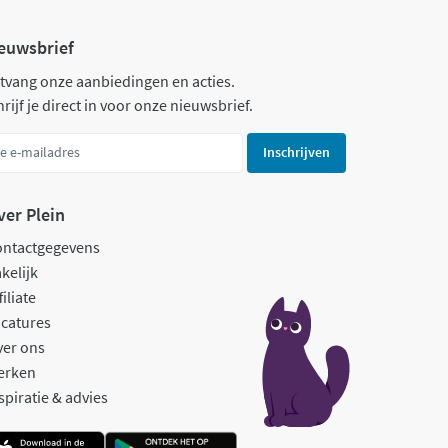
euwsbrief
tvang onze aanbiedingen en acties.
rijf je direct in voor onze nieuwsbrief.
Inschrijven
ver Plein
ontactgegevens
kelijk
filiate
catures
ver ons
erken
spiratie & advies