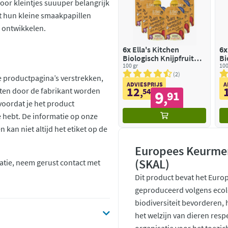
oor kleintjes suuuper belangrijk
t hun kleine smaakpapillen
 ontwikkelen.
6x
Ella's Kitchen
6x
Biologisch Knijpfruit
Bi
6+m Banaan
100 gr
6
100
2
 productpagina’s verstrekken,
ADVIESPRIJS
A
12
ten door de fabrikant worden
,
54
9
91
,
voordat je het product
ie hebt. De informatie op onze
kan niet altijd het etiket op de
Europees Keurmer
(SKAL)
atie, neem gerust contact met
Dit product bevat het Euro
geproduceerd volgens ecol
biodiversiteit bevorderen,
het welzijn van dieren resp