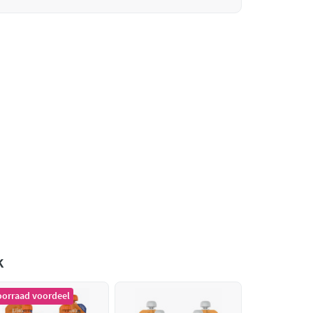
k
oorraad voordeel