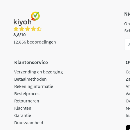
Ni
On
Sch
8,8/10
12.856 beoordelingen
Klantenservice
O
Verzending en bezorging
C
Betaalmethoden
Za
Rekeninginformatie
Af
Bestelproces
Va
Retourneren
O
Klachten
M
Garantie
In
Duurzaamheid