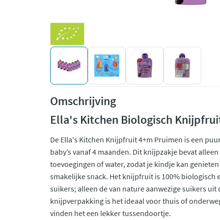
Omschrijving
Ella's Kitchen Biologisch Knijpfr
De Ella's Kitchen Knijpfruit 4+m Pruimen is een puur
baby’s vanaf 4 maanden. Dit knijpzakje bevat alle
toevoegingen of water, zodat je kindje kan genieten
smakelijke snack. Het knijpfruit is 100% biologisc
suikers; alleen de van nature aanwezige suikers uit
knijpverpakking is het ideaal voor thuis of onderw
vinden het een lekker tussendoortje.