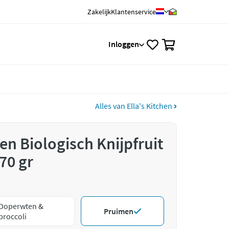
Zakelijk
Klantenservice
0
Inloggen
Alles van Ella's Kitchen
hen Biologisch Knijpfruit
70 gr
Doperwten &
Pruimen
broccoli