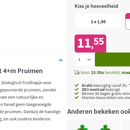
Kies je hoeveelheid
1 x 1,95
11
55
,
Voeg
toe
uit 4+m Pruimen
Voor
23.59u
besteld,
maa
 biologisch fruithapje voor
Gratis
bezorging vanaf 35,- 
en gepureerde pruimen, zonder
CO2 neutraal
bezorgd
Binnen 30 dagen gratis ret
 van een natuurlijke en
Klanten beoordelen ons me
h en bevat geen toegevoegde
Anderen bekeken oo
 de pruimen. Dankzij de handige
eg, en ook oudere kinderen