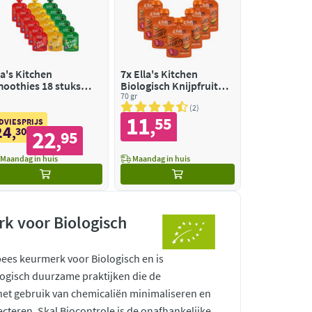
la's Kitchen
7x
Ella's Kitchen
oothies 18 stuks
Biologisch Knijpfruit
kket
4+m Mango
70 gr
2
11
55
,
DVIESPRIJS
24
,
30
22
95
,
Maandag in huis
Maandag in huis
k voor Biologisch
pees keurmerk voor Biologisch en is
ogisch duurzame praktijken die de
 het gebruik van chemicaliën minimaliseren en
ecteren. Skal Biocontrole is de onafhankelijke