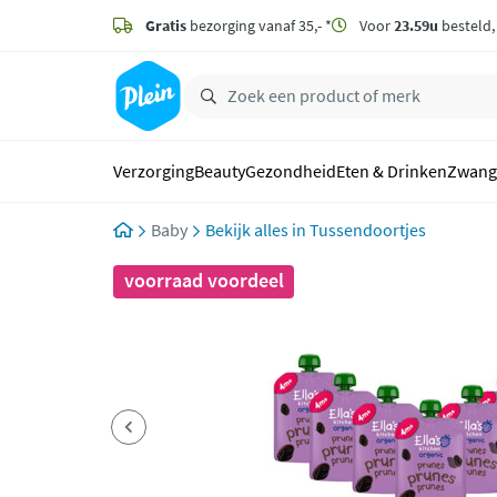
naar
hoofdinhoud
Gratis
bezorging vanaf 35,- *
Voor
23.59u
besteld
zoeken
Verzorging
Beauty
Gezondheid
Eten & Drinken
Zwang
Baby
Tussendoortjes
voorraad voordeel