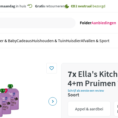
,
maandag
in huis *
Gratis
retourneren
CO2 neutraal
bezorgd
Folder
Aanbiedingen
er & Baby
Cadeaus
Huishouden & Tuin
Huisdier
Afvallen & Sport
7x
Ella's Kitc
4+m Pruimen 
Schrijf als eerste een review
Soort
Appel & aardbei