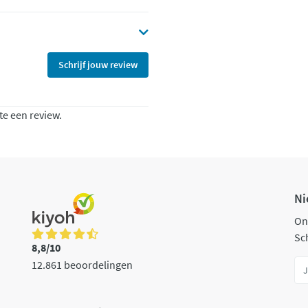
Schrijf jouw review
te een review.
Ni
On
Sch
8,8/10
12.861 beoordelingen