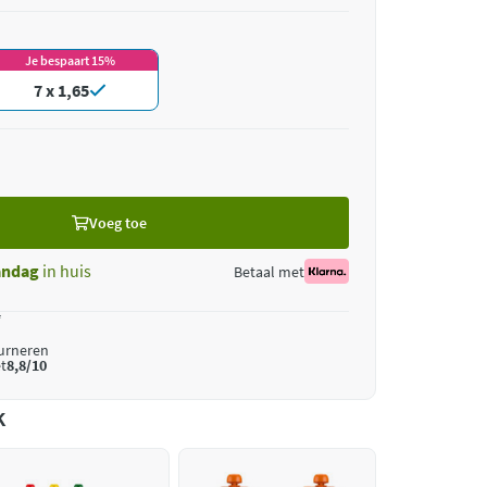
Je bespaart 15%
7 x 1,65
Voeg toe
ndag
in huis
Betaal met
*
ourneren
t
8,8/10
k