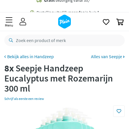
naar
oofdinhoud
Gratis
bezorging vanaf 35,- *
zoeken
0
Bestelling uiterlijk
maandag
in huis *
Menu
Gratis
retourneren
8,8/10
Goed
CO2 neutraal
bezorgd
Handzeep
Alles van Seepje
8x
Seepje Handzeep
Betaal met Klarna
Eucalyptus met Rozemarijn
300 ml
Schrijf als eerste een review