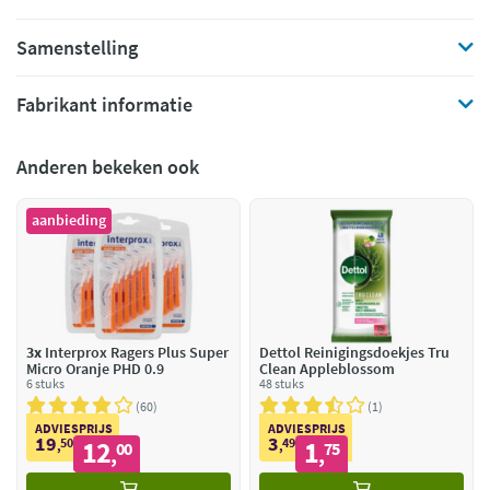
Samenstelling
Fabrikant informatie
Anderen bekeken ook
aanbieding
3x
Interprox Ragers Plus Super
Dettol Reinigingsdoekjes Tru
Micro Oranje PHD 0.9
Clean Appleblossom
6 stuks
48 stuks
60
1
ADVIESPRIJS
ADVIESPRIJS
19
3
50
12
49
1
,
00
,
75
,
,