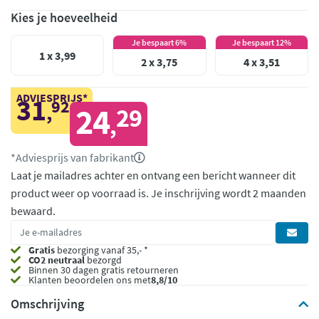
Kies je hoeveelheid
Je bespaart 6%
Je bespaart 12%
1 x 3,99
2 x 3,75
4 x 3,51
ADVIESPRIJS*
31
92
,
24
29
,
*Adviesprijs van fabrikant
Laat je mailadres achter en ontvang een bericht wanneer dit
product weer op voorraad is.
Je inschrijving wordt 2 maanden
bewaard.
Gratis
bezorging vanaf 35,- *
CO2 neutraal
bezorgd
Binnen 30 dagen gratis retourneren
Klanten beoordelen ons met
8,8/10
Omschrijving