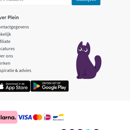
ver Plein
ontactgegevens
kelijk
filiate
catures
ver ons
erken
spiratie & advies