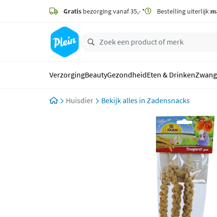
naar
hoofdinhoud
Gratis
bezorging vanaf 35,- *
Bestelling uiterlijk
m
zoeken
Verzorging
Beauty
Gezondheid
Eten & Drinken
Zwang
Huisdier
Zadensnacks