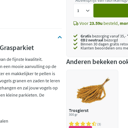
*Adviesprijs van fabrikant
Voeg
toe
Voor
23.59u
besteld,
mor
Gratis
bezorging vanaf 35,- 
CO2 neutraal
bezorgd
Binnen 30 dagen gratis ret
 Grasparkiet
Klanten beoordelen ons me
an de fijnste kwaliteit.
Anderen bekeken oo
en een mooie aanvulling op de
er en makkelijker te pellen is
 vogels granen en zaden te leren
gehangen en zal jouw vogels op
 en kleine parkieten. De
Trosgierst
300 gr
ralen
3