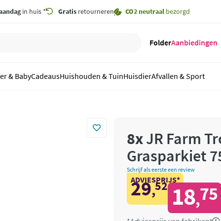
aandag
in huis *
Gratis
retourneren
CO2 neutraal
bezorgd
Folder
Aanbiedingen
er & Baby
Cadeaus
Huishouden & Tuin
Huisdier
Afvallen & Sport
8x
JR Farm Tro
Grasparkiet 7
Schrijf als eerste een review
ADVIESPRIJS*
29
52
,
18
75
,