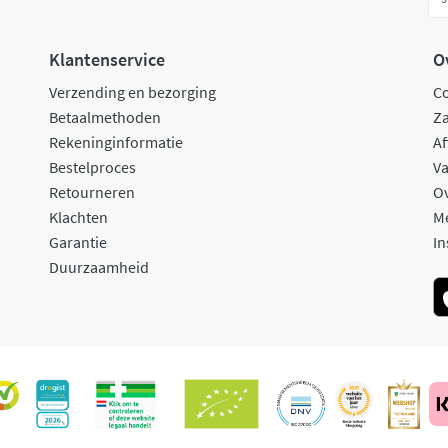
Klantenservice
O
Verzending en bezorging
C
Betaalmethoden
Za
Rekeninginformatie
Af
Bestelproces
Va
Retourneren
O
Klachten
M
Garantie
In
Duurzaamheid