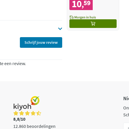
10
59
,
Morgen in huis
Schrijf jouw review
te een review.
Ni
On
Sch
8,8/10
12.860 beoordelingen