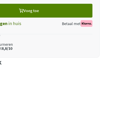
Voeg toe
gen
in huis
Betaal met
*
ourneren
t
8,8/10
k