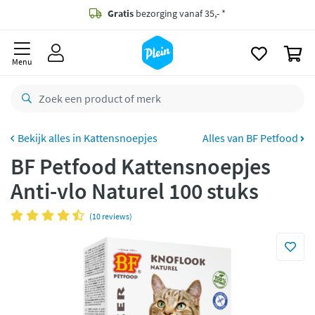
naar
oofdinhoud
Gratis
bezorging vanaf 35,- *
zoeken
0
Voor
23.59u
besteld,
maandag
in huis *
Menu
Gratis
retourneren
8,8/10
Goed
CO2 neutraal
bezorgd
Kattensnoepjes
Alles van BF Petfood
BF Petfood Kattensnoepjes
Betaal met Klarna
Anti-vlo Naturel 100 stuks
(10 reviews)