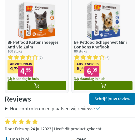
BF Petfood Kattensnoepjes
BF Petfood Schapenvet Mini
Anti Vlo Zalm
Bonbons Knoflook
100 stuks
80 stuks
7
6
ADVIESPRIJS
ADVIESPRIJS
4
6
95
4
99
6
,
55
,
35
,
,
Maandag in huis
Maandag in huis
Reviews
Schrijf jouw review
Hoe controleren en plaatsen wij reviews?
Door Erica op 24 juli 2023 | Heeft dit product gekocht
smaakvol
geen