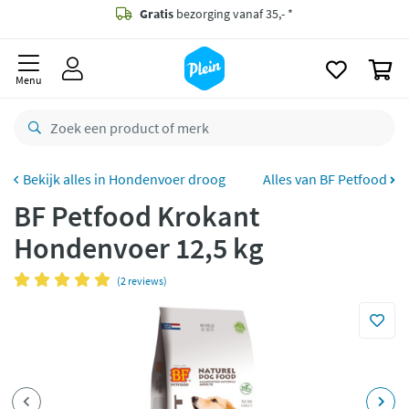
naar
oofdinhoud
Gratis
bezorging vanaf 35,- *
zoeken
0
Voor
23.59u
besteld,
morgen
in huis *
Menu
Gratis
retourneren
8,8/10
Goed
CO2 neutraal
bezorgd
Hondenvoer droog
Alles van BF Petfood
BF Petfood Krokant
Betaal met Klarna
Hondenvoer 12,5 kg
(2 reviews)