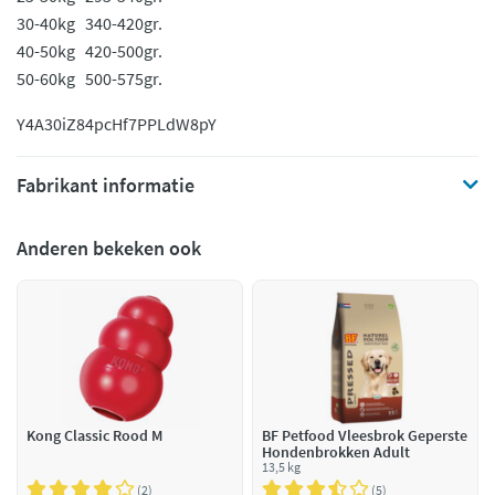
30-40kg 340-420gr.
40-50kg 420-500gr.
50-60kg 500-575gr.
Y4A30iZ84pc
Hf7PPLdW8pY
Fabrikant informatie
Anderen bekeken ook
Kong Classic Rood M
BF Petfood Vleesbrok Geperste
Hondenbrokken Adult
13,5 kg
2
5