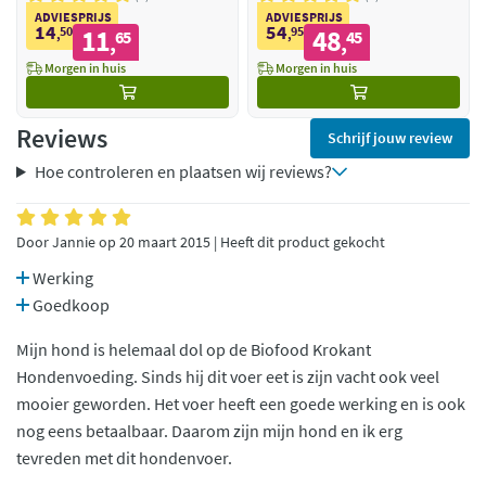
ADVIESPRIJS
ADVIESPRIJS
14
54
50
11
95
48
,
65
,
45
,
,
Morgen in huis
Morgen in huis
Reviews
Schrijf jouw review
Hoe controleren en plaatsen wij reviews?
Door Jannie op 20 maart 2015 | Heeft dit product gekocht
Werking
Goedkoop
Mijn hond is helemaal dol op de Biofood Krokant
Hondenvoeding. Sinds hij dit voer eet is zijn vacht ook veel
mooier geworden. Het voer heeft een goede werking en is ook
nog eens betaalbaar. Daarom zijn mijn hond en ik erg
tevreden met dit hondenvoer.