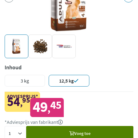
Inhoud
3 kg
12,5 kg
ADVIESPRIJS*
54
95
,
49
45
,
*Adviesprijs van fabrikant
Voeg
Voeg toe
toe