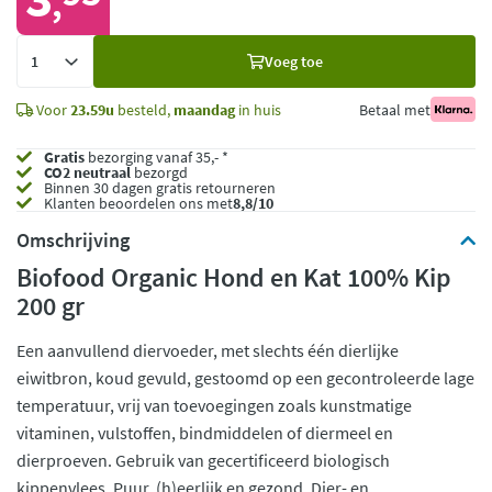
,
Voeg
Voeg toe
toe
Voor
23.59u
besteld,
maandag
in huis
Betaal met
Gratis
bezorging vanaf 35,- *
CO2 neutraal
bezorgd
Binnen 30 dagen gratis retourneren
Klanten beoordelen ons met
8,8/10
Omschrijving
Biofood Organic Hond en Kat 100% Kip
200 gr
Een aanvullend diervoeder, met slechts één dierlijke
eiwitbron, koud gevuld, gestoomd op een gecontroleerde lage
temperatuur, vrij van toevoegingen zoals kunstmatige
vitaminen, vulstoffen, bindmiddelen of diermeel en
dierproeven. Gebruik van gecertificeerd biologisch
kippenvlees. Puur, (h)eerlijk en gezond. Dier- en