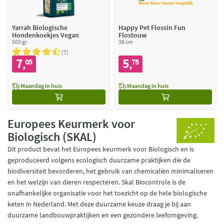
Yarrah Biologische
Happy Pet Flossin Fun
Hondenkoekjes Vegan
Flostouw
500 gr
38 cm
7
7
5
05
75
,
,
Maandag in huis
Maandag in huis
Europees Keurmerk voor
Biologisch (SKAL)
Dit product bevat het Europees keurmerk voor Biologisch en is
geproduceerd volgens ecologisch duurzame praktijken die de
biodiversiteit bevorderen, het gebruik van chemicaliën minimaliseren
en het welzijn van dieren respecteren. Skal Biocontrole is de
onafhankelijke organisatie voor het toezicht op de hele biologische
keten in Nederland. Met deze duurzame keuze draag je bij aan
duurzame landbouwpraktijken en een gezondere leefomgeving.