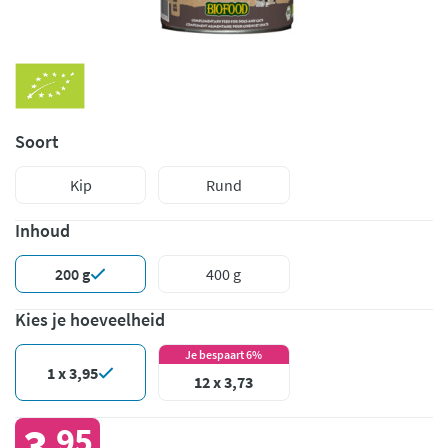
Soort
Kip
Rund
Inhoud
200 g
400 g
Kies je hoeveelheid
Je bespaart 6%
1 x 3,95
12 x 3,73
3
95