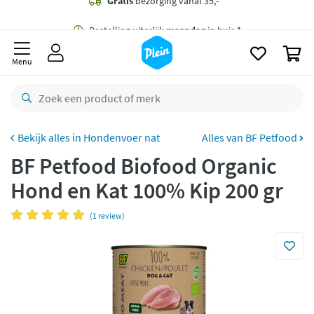
naar
oofdinhoud
Gratis
bezorging vanaf 35,- *
zoeken
0
Bestelling uiterlijk
maandag
in huis *
Menu
Gratis
retourneren
8,8/10
Goed
CO2 neutraal
bezorgd
Hondenvoer nat
Alles van BF Petfood
BF Petfood Biofood Organic
Betaal met Klarna
Hond en Kat 100% Kip 200 gr
(1 review)