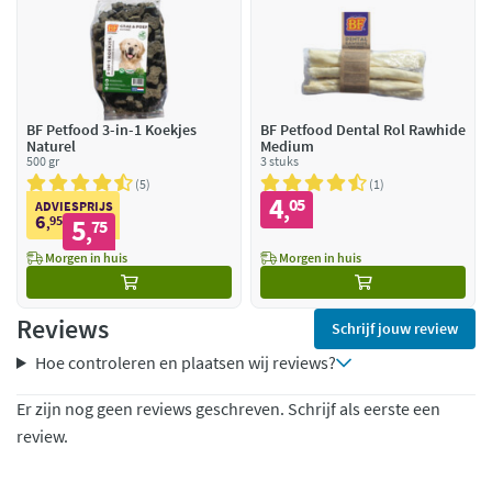
BF Petfood 3-in-1 Koekjes
BF Petfood Dental Rol Rawhide
Naturel
Medium
500 gr
3 stuks
5
1
4
05
,
ADVIESPRIJS
6
95
5
,
75
,
Morgen in huis
Morgen in huis
Reviews
Schrijf jouw review
Hoe controleren en plaatsen wij reviews?
Er zijn nog geen reviews geschreven. Schrijf als eerste een
review.