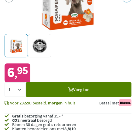
6
95
,
Voeg
Voeg toe
toe
Voor
23.59u
besteld,
morgen
in huis
Betaal met
Gratis
bezorging vanaf 35,- *
CO2 neutraal
bezorgd
Binnen 30 dagen gratis retourneren
Klanten beoordelen ons met
8,8/10