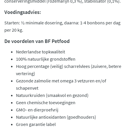
conserveringsmiddel (rozemarijn 0,3 %), stabilisator (0,1%).
Voedingsadvies:
Starten: ½ minimale dosering, daarna: 1-4 bonbons per dag
per 20 kg.
De voordelen van BF Petfood
Nederlandse topkwaliteit
100% natuurlijke grondstoffen
Hoog percentage (veilig) scharrelvlees (zuivere, betere
vertering)
Gezonde zalmolie met omega 3 vetzuren en/of
schapenvet
Natuurkruiden (smaakvol en gezond)
Geen chemische toevoegingen
GMO- en dierproefvrij
Natuurlijke antioxidanten (goedhouders)
Groen garantie label