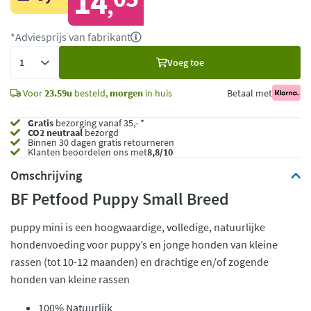
14
,
*Adviesprijs van fabrikant
Voeg
Voeg toe
toe
Voor
23.59u
besteld,
morgen
in huis
Betaal met
Gratis
bezorging vanaf 35,- *
CO2 neutraal
bezorgd
Binnen 30 dagen gratis retourneren
Klanten beoordelen ons met
8,8/10
Omschrijving
BF Petfood Puppy Small Breed
puppy mini is een hoogwaardige, volledige, natuurlijke
hondenvoeding voor puppy’s en jonge honden van kleine
rassen (tot 10-12 maanden) en drachtige en/of zogende
honden van kleine rassen
100% Natuurlijk