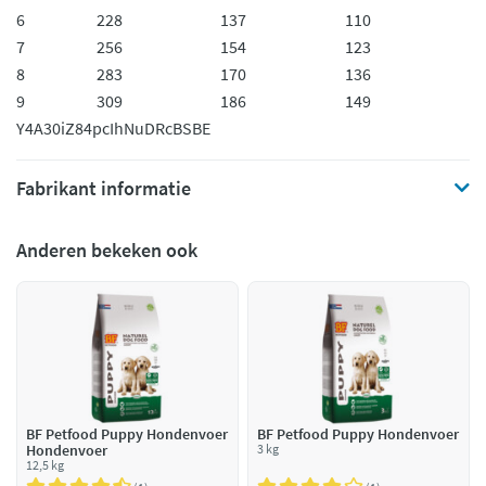
6
228
137
110
7
256
154
123
8
283
170
136
9
309
186
149
Y4A30iZ84pc
IhNuDRcBSBE
Fabrikant informatie
Anderen bekeken ook
BF Petfood Puppy Hondenvoer
BF Petfood Puppy Hondenvoer
Hondenvoer
3 kg
12,5 kg