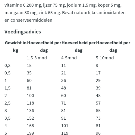
vitamine C 200 mg, ijzer 75 mg, jodium 1,5 mg, koper 5 mg,
mangaan 30 mg, zink 65 mg. Bevat natuurlijke antioxidanten
en conserveermiddelen.
Voedingsadvies
Gewicht in
Hoeveelheid per
Hoeveelheid per
Hoeveelheid per
kg
dag
dag
dag
1,5-3 mnd
4-5mnd
5-10mnd
0,2
18
11
9
0,5
35
21
17
1
60
36
29
1,5
81
48
39
2
100
60
48
2,5
118
71
57
3
136
81
65
3,5
152
91
73
4
168
101
81
5
199
119
96