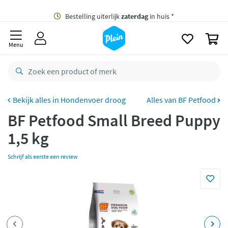
naar
oofdinhoud
Gratis
bezorging vanaf 35,- *
zoeken
0
Bestelling uiterlijk
zaterdag
in huis *
Menu
Gratis
retourneren
8,8/10
Goed
CO2 neutraal
bezorgd
Hondenvoer droog
Alles van BF Petfood
BF Petfood Small Breed Puppy
Betaal met Klarna
1,5 kg
Schrijf als eerste een review