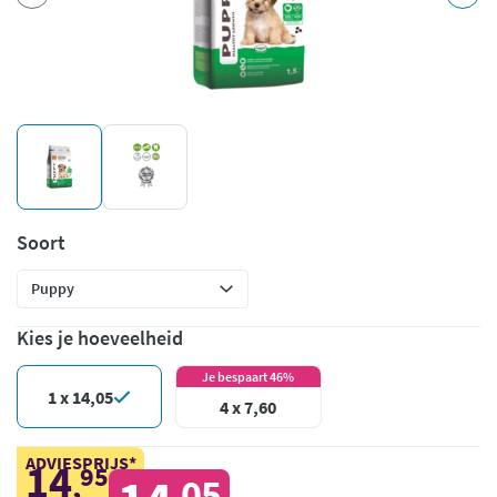
Soort
Kies je hoeveelheid
Je bespaart 46%
1 x 14,05
4 x 7,60
ADVIESPRIJS*
14
95
,
05