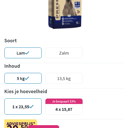
Soort
Lam
Zalm
Inhoud
5 kg
13,5 kg
Kies je hoeveelheid
Je bespaart 33%
1 x 23,55
4 x 15,87
ADVIESPRIJS*
50