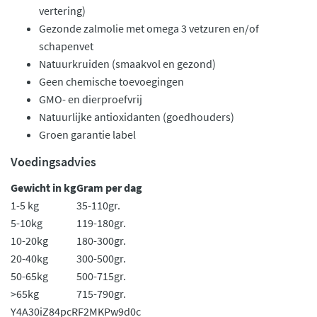
vertering)
Gezonde zalmolie met omega 3 vetzuren en/of
schapenvet
Natuurkruiden (smaakvol en gezond)
Geen chemische toevoegingen
GMO- en dierproefvrij
Natuurlijke antioxidanten (goedhouders)
Groen garantie label
Voedingsadvies
Gewicht in kg
Gram per dag
1-5 kg
35-110gr.
5-10kg
119-180gr.
10-20kg
180-300gr.
20-40kg
300-500gr.
50-65kg
500-715gr.
>65kg
715-790gr.
Y4A30iZ84pc
RF2MKPw9d0c