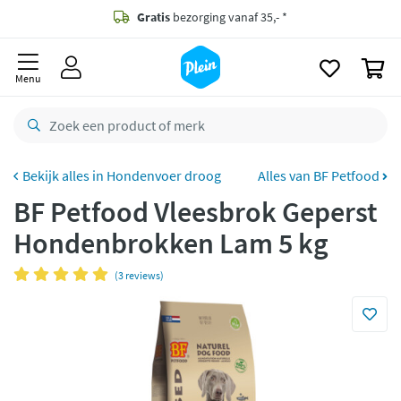
naar
oofdinhoud
Gratis
bezorging vanaf 35,- *
zoeken
0
Voor
23.59u
besteld,
maandag
in huis *
Menu
Gratis
retourneren
8,8/10
Goed
CO2 neutraal
bezorgd
Hondenvoer droog
Alles van BF Petfood
BF Petfood Vleesbrok Geperst
Betaal met Klarna
Hondenbrokken Lam 5 kg
(3 reviews)