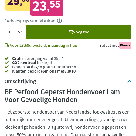
29
,
23
55
,
*Adviesprijs van fabrikant
Voeg
Voeg toe
toe
Voor
23.59u
besteld,
maandag
in huis
Betaal met
Gratis
bezorging vanaf 35,- *
CO2 neutraal
bezorgd
Binnen 30 dagen gratis retourneren
Klanten beoordelen ons met
8,8/10
Omschrijving
BF Petfood Geperst Hondenvoer Lam
Voor Gevoelige Honden
Het geperste hondenvoer van Nederlandse topkwaliteit is een
natuurlijk hondenvoer geschikt voor voedingsgevoelige en/of
kieskeurige honden. Dit glutenvrij hondenvoer is geperst en
bevat 50% lam, rijst en zalmolie. Daarnaast zijn smaakvolle