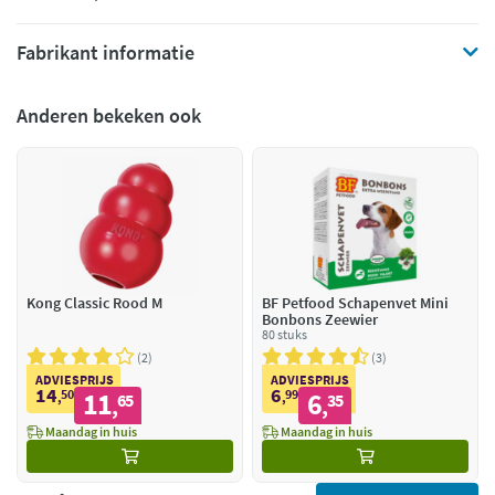
Fabrikant informatie
Anderen bekeken ook
Kong Classic Rood M
BF Petfood Schapenvet Mini
Bonbons Zeewier
80 stuks
2
3
ADVIESPRIJS
ADVIESPRIJS
14
6
50
11
99
6
,
65
,
35
,
,
Maandag in huis
Maandag in huis