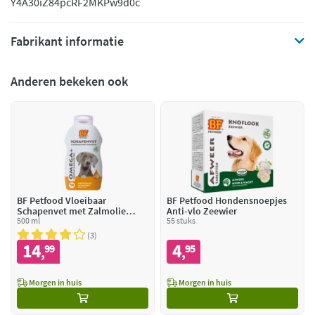
Y4A30iZ84pc
RF2MKPw9d0c
Fabrikant informatie
Anderen bekeken ook
BF Petfood Vloeibaar
BF Petfood Hondensnoepjes
Schapenvet met Zalmolie
Anti-vlo Zeewier
Weerstand Vitaliteit
500 ml
55 stuks
3
14
4
99
95
,
,
Morgen in huis
Morgen in huis