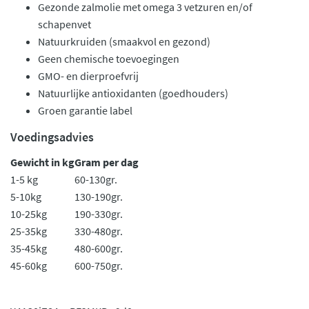
Gezonde zalmolie met omega 3 vetzuren en/of
schapenvet
Natuurkruiden (smaakvol en gezond)
Geen chemische toevoegingen
GMO- en dierproefvrij
Natuurlijke antioxidanten (goedhouders)
Groen garantie label
Voedingsadvies
Gewicht in kg
Gram per dag
1-5 kg
60-130gr.
5-10kg
130-190gr.
10-25kg
190-330gr.
25-35kg
330-480gr.
35-45kg
480-600gr.
45-60kg
600-750gr.