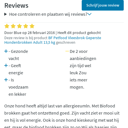
Reviews
Schrijf jouw review
Hoe controleren en plaatsen wij reviews?
Door Blue op 28 februari 2016 | Heeft dit product gekocht
Deze review is bij product
BF Petfood Vleesbrok Geperste
Hondenbrokken Adult 13,5 kg
geschreven
- Gezonde
De 2 voor
vacht
aanbiedingen
- Geeft
zijn tijd wel
energie
leuk Zou
- Is
iets meer
voedzaam
mogen.
en lekker
Onze hond heeft altijd last van allergieeumln. Met Biofood
brokken gaat het ontzettend goed. Zijn vacht ziet er mooi uit
en hij is vol energie. Ook is onze hond kieskeurig met wat hij
eet, maar de biofood brokken zijn zo op Wij als baasjes zijn