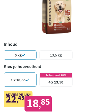
Inhoud
5 kg
13,5 kg
Kies je hoeveelheid
Je bespaart 28%
1 x 18,85
4 x 13,50
ADVIESPRIJS*
22
45
,
18
85
,