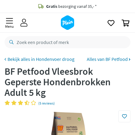
naar
oofdinhoud
Gratis
bezorging vanaf 35,- *
zoeken
0
Voor
23.59u
besteld,
morgen
in huis *
Menu
Gratis
retourneren
8,8/10
Goed
CO2 neutraal
bezorgd
Hondenvoer droog
Alles van BF Petfood
BF Petfood Vleesbrok
Betaal met Klarna
Geperste Hondenbrokken
Adult 5 kg
(5 reviews)