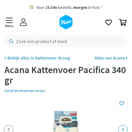
naar
oofdinhoud
Gratis
bezorging vanaf 35,- *
zoeken
0
Voor
23.59u
besteld,
morgen
in huis *
Menu
Gratis
retourneren
8,8/10
Goed
CO2 neutraal
bezorgd
Kattenvoer droog
Alles van Acana
Acana Kattenvoer Pacifica 340
Betaal met Klarna
gr
Schrijf als eerste een review