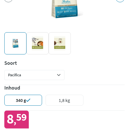
Soort
Inhoud
340 g
1,8 kg
8
59
,