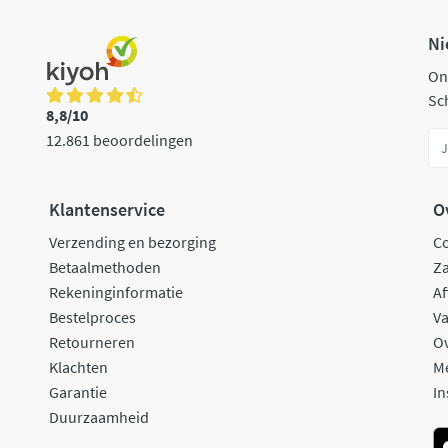
Ni
On
Sch
8,8/10
12.861 beoordelingen
Klantenservice
O
Verzending en bezorging
C
Betaalmethoden
Za
Rekeninginformatie
Af
Bestelproces
Va
Retourneren
O
Klachten
M
Garantie
In
Duurzaamheid