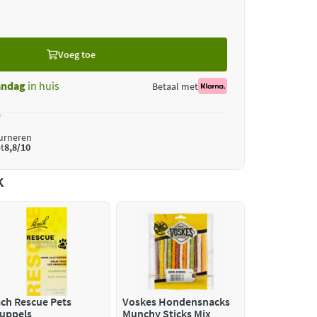
Voeg toe
ndag
in huis
Betaal met
*
ourneren
t
8,8/10
k
ch Rescue Pets
Voskes Hondensnacks
uppels
Munchy Sticks Mix