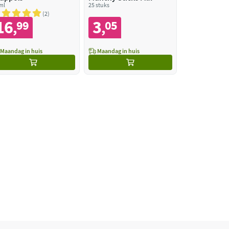
ml
25 stuks
2
16
3
99
05
,
,
Maandag in huis
Maandag in huis