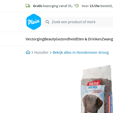
naar
hoofdinhoud
Gratis
bezorging vanaf 35,- *
Voor
23.59u
besteld
zoeken
Verzorging
Beauty
Gezondheid
Eten & Drinken
Zwang
Huisdier
Hondenvoer droog