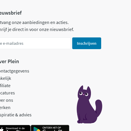
euwsbrief
tvang onze aanbiedingen en acties.
rijf je direct in voor onze nieuwsbrief.
Inschrijven
ver Plein
ontactgegevens
kelijk
filiate
catures
ver ons
erken
spiratie & advies