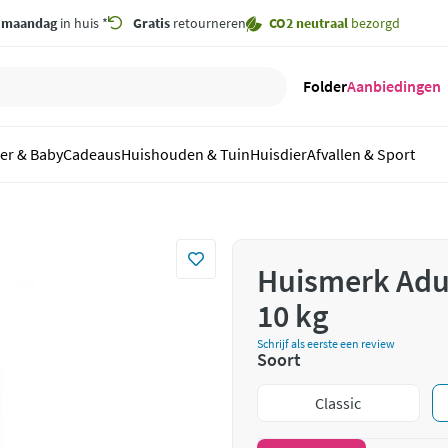
,
maandag
in huis *
Gratis
retourneren
CO2 neutraal
bezorgd
Folder
Aanbiedingen
er & Baby
Cadeaus
Huishouden & Tuin
Huisdier
Afvallen & Sport
Huismerk Adul
10 kg
Schrijf als eerste een review
Soort
Classic