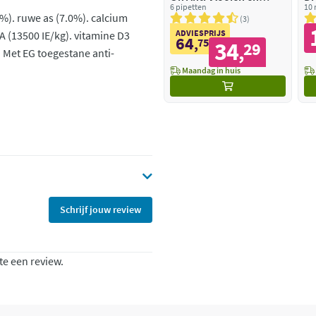
Teken Druppels Hond
6 pipetten
10 
0%). ruwe as (7.0%). calcium
10 - 20 kg
3
ADVIESPRIJS
A (13500 IE/kg). vitamine D3
64
,
75
34
29
,
) Met EG toegestane anti-
Maandag in huis
Schrijf jouw review
te een review.