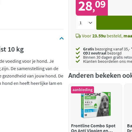
28
09
,
Voeg
toe
Voor
23.59u
besteld,
maa
st 10 kg
Gratis
bezorging vanaf 35,- 
CO2 neutraal
bezorgd
Binnen 30 dagen gratis ret
de voeding voor je hond. Je
Klanten beoordelen ons me
 zijn. De samenstelling van de
Anderen bekeken oo
de gezondheid van jouw hond. De
 hond en heeft heerlijke lam en
aanbieding
Frontline Combo Spot
Ba
On Anti Vlooien en
Dr