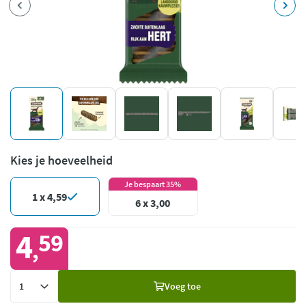
Kies je hoeveelheid
Je bespaart 35%
1 x 4,59
6 x 3,00
4
59
,
Voeg
Voeg toe
toe