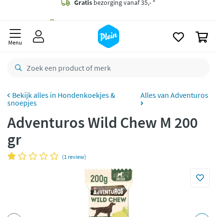
naar
oofdinhoud
Gratis
bezorging vanaf 35,- *
zoeken
0
Voor
23.59u
besteld,
morgen
in huis *
Menu
Gratis
retourneren
8,8/10
Goed
CO2 neutraal
bezorgd
Hondenkoekjes &
Alles van Adventuros
snoepjes
Betaal met Klarna
Adventuros Wild Chew M 200
gr
(1 review)