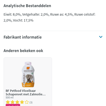
Analytische Bestanddelen
Eiwit: 8,0%, Vetgehalte: 2,0%, Ruwe as: 4,5%, Ruwe celstof:
2,0%, Vocht: 17,5%
Fabrikant informatie
Anderen bekeken ook
BF Petfood Vloeibaar
Schapenvet met Zalmolie
Weerstand Vitaliteit
500 ml
3