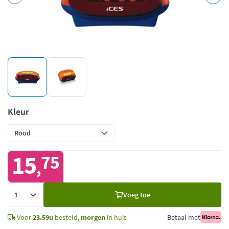
Kleur
15
75
,
Voeg
Voeg toe
toe
Voor
23.59u
besteld,
morgen
in huis
Betaal met