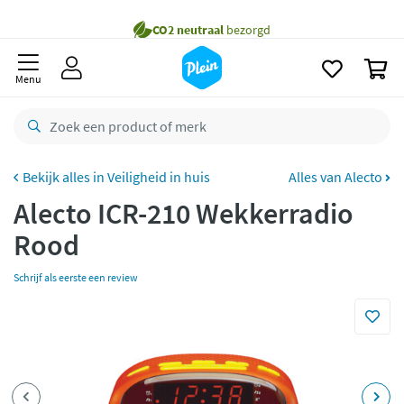
naar
Gratis
bezorging vanaf 35,- *
oofdinhoud
zoeken
Voor
23.59u
besteld,
morgen
in huis *
0
Menu
Gratis
retourneren
8,8/10
Goed
CO2 neutraal
bezorgd
Veiligheid in huis
Alles van Alecto
Betaal met Klarna
Alecto ICR-210 Wekkerradio
Rood
Schrijf als eerste een review