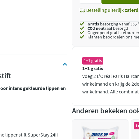
toe
Bestelling uiterlijk
zaterd
Gratis
bezorging vanaf 35,- 
CO2 neutraal
bezorgd
Ongeopend
gratis retourne
Klanten beoordelen ons me
1+1 gratis
1+1 gratis
tift
Voeg 2 L'Oréal Paris Hairca
winkelmand en krijg de 2de
voor intens gekleurde lippen en
winkelmand. Alle combinati
Anderen bekeken oo
1+
e lippenstift SuperStay 24H