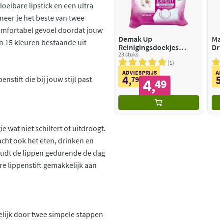
loeibare lipstick en een ultra
eer je het beste van twee
omfortabel gevoel doordat jouw
Demak Up
Ma
an 15 kleuren bestaande uit
Reinigingsdoekjes
Dr
Expert
23 stuks
Oo
1
ADVIESPRIJS
A
4
,
79
enstift die bij jouw stijl past
4
49
,
e wat niet schilfert of uitdroogt.
racht ook het eten, drinken en
udt de lippen gedurende de dag
re lippenstift gemakkelijk aan
elijk door twee simpele stappen