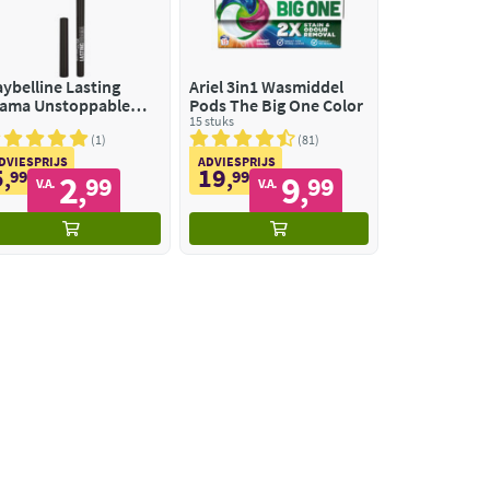
ybelline Lasting
Ariel 3in1 Wasmiddel
ama Unstoppable
Pods The Big One Color
gpotood Black Out
15 stuks
1
81
DVIESPRIJS
ADVIESPRIJS
5
19
,
99
,
99
2
9
99
99
,
,
V.A.
V.A.