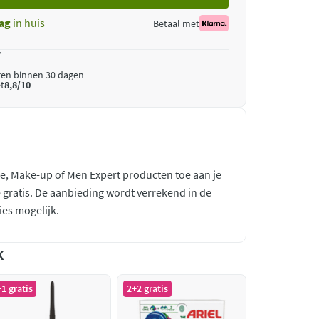
ag
in huis
Betaal met
*
ren binnen 30 dagen
t
8,8/10
re, Make-up of Men Expert producten toe aan je
 gratis. De aanbieding wordt verrekend in de
es mogelijk.
k
1 gratis
2+2 gratis