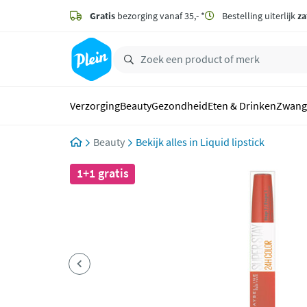
naar
hoofdinhoud
Gratis
bezorging vanaf 35,- *
Bestelling uiterlijk
za
zoeken
Verzorging
Beauty
Gezondheid
Eten & Drinken
Zwang
Beauty
Liquid lipstick
1+1 gratis