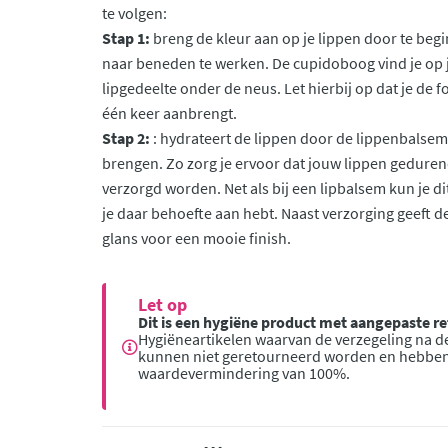
te volgen:
Stap 1:
breng de kleur aan op je lippen door te beg
naar beneden te werken. De cupidoboog vind je op j
lipgedeelte onder de neus. Let hierbij op dat je de f
één keer aanbrengt.
Stap 2:
: hydrateert de lippen door de lippenbalsem
brengen. Zo zorg je ervoor dat jouw lippen gedure
verzorgd worden. Net als bij een lipbalsem kun je d
je daar behoefte aan hebt. Naast verzorging geeft d
glans voor een mooie finish.
Let op
Dit is een hygiëne product met aangepaste 
Hygiëneartikelen waarvan de verzegeling na de
kunnen niet geretourneerd worden en hebbe
waardevermindering van 100%.