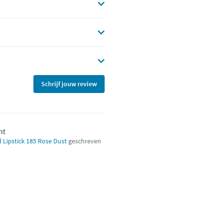
Schrijf jouw review
ht
 Lipstick 185 Rose Dust
geschreven