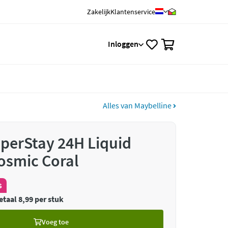
Zakelijk
Klantenservice
0
Inloggen
Alles van Maybelline
perStay 24H Liquid
Cosmic Coral
s
etaal 8,99 per stuk
Voeg toe