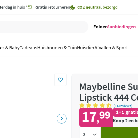
terdag
in huis *
Gratis
retourneren
CO2 neutraal
bezorgd
Folder
Aanbiedingen
er & Baby
Cadeaus
Huishouden & Tuin
Huisdier
Afvallen & Sport
Maybelline Su
Lipstick 444 
(14 reviews)
17
99
1+1 grati
,
Koop 2 en b
Voeg