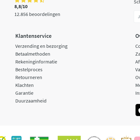
Sch
8,8/10
12.856 beoordelingen
Klantenservice
O
Verzending en bezorging
C
Betaalmethoden
Za
Rekeninginformatie
Af
Bestelproces
Va
Retourneren
O
Klachten
M
Garantie
In
Duurzaamheid