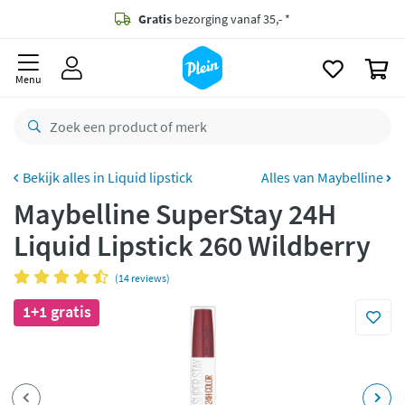
naar
oofdinhoud
Gratis
bezorging vanaf 35,- *
zoeken
0
Voor
23.59u
besteld,
morgen
in huis *
Menu
Gratis
retourneren
8,8/10
Goed
CO2 neutraal
bezorgd
Liquid lipstick
Alles van Maybelline
Maybelline SuperStay 24H
Betaal met Klarna
Liquid Lipstick 260 Wildberry
(14 reviews)
1+1 gratis