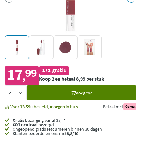
17
99
1+1 gratis
,
Koop 2 en betaal 8,99 per stuk
Voeg
Voeg toe
toe
Voor
23.59u
besteld,
morgen
in huis
Betaal met
Gratis
bezorging vanaf 35,- *
CO2 neutraal
bezorgd
Ongeopend
gratis retourneren binnen 30 dagen
Klanten beoordelen ons met
8,8/10