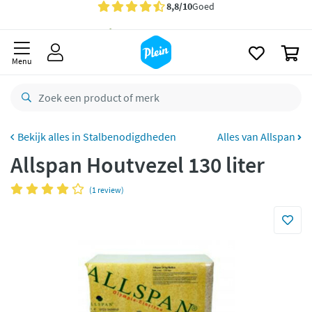
naar
oofdinhoud
Gratis
bezorging vanaf 35,- *
zoeken
0
Bestelling uiterlijk
maandag
in huis *
Menu
Gratis
retourneren
8,8/10
Goed
CO2 neutraal
bezorgd
Stalbenodigdheden
Alles van Allspan
Allspan Houtvezel 130 liter
Betaal met Klarna
(1 review)