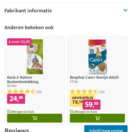
Fabrikant informatie
Anderen bekeken ook
2 voor 33,95
Back-2-Nature
Beaphar Care+ Konijn Adult
Bodembedekking
10 kg
30 liter
55
18
24
45
,
ADVIESPRIJS
75
50
59
,
95
,
Morgen in huis
Morgen in huis
Reviews
Schrijf jouw review