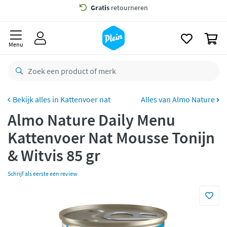
naar
oofdinhoud
Gratis
bezorging vanaf 35,- *
zoeken
0
Voor
23.59u
besteld,
maandag
in huis *
Menu
Gratis
retourneren
8,8/10
Goed
CO2 neutraal
bezorgd
Kattenvoer nat
Alles van Almo Nature
Almo Nature Daily Menu
Betaal met Klarna
Kattenvoer Nat Mousse Tonijn
& Witvis 85 gr
Schrijf als eerste een review