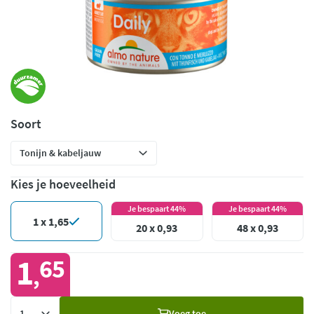
Soort
Kies je hoeveelheid
Je bespaart 44%
Je bespaart 44%
1 x 1,65
20 x 0,93
48 x 0,93
1
65
,
Voeg
Voeg toe