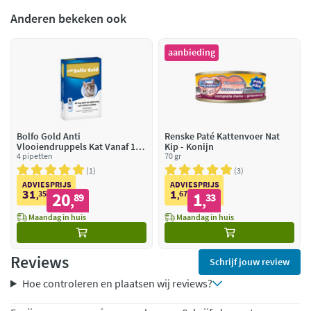
Anderen bekeken ook
aanbieding
Bolfo Gold Anti
Renske Paté Kattenvoer Nat
Vlooiendruppels Kat Vanaf 1
Kip - Konijn
kg
4 pipetten
70 gr
1
3
ADVIESPRIJS
ADVIESPRIJS
31
1
35
20
67
1
,
89
,
33
,
,
Maandag in huis
Maandag in huis
Reviews
Schrijf jouw review
Hoe controleren en plaatsen wij reviews?