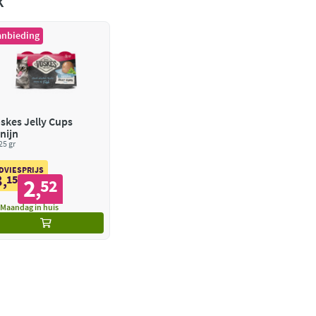
k
anbieding
skes Jelly Cups
nijn
 25 gr
DVIESPRIJS
3
,
15
2
52
,
Maandag in huis