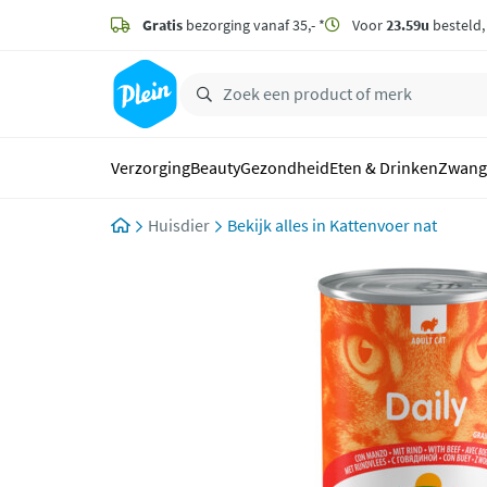
naar
hoofdinhoud
Gratis
bezorging vanaf 35,- *
Voor
23.59u
besteld
zoeken
Verzorging
Beauty
Gezondheid
Eten & Drinken
Zwang
Huisdier
Kattenvoer nat