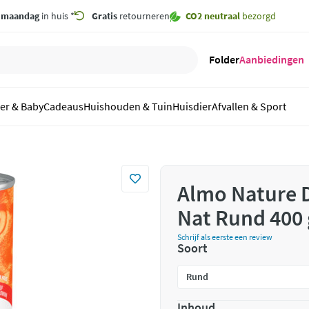
,
maandag
in huis *
Gratis
retourneren
CO2 neutraal
bezorgd
Folder
Aanbiedingen
er & Baby
Cadeaus
Huishouden & Tuin
Huisdier
Afvallen & Sport
Almo Nature 
Nat Rund 400 
Schrijf als eerste een review
Soort
Inhoud