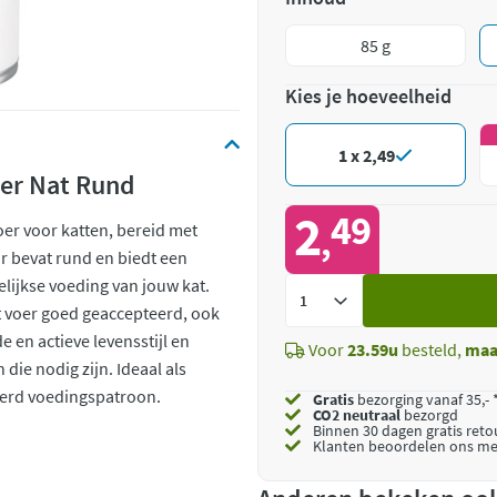
85 g
Kies je hoeveelheid
1 x 2,49
er Nat Rund
2
49
er voor katten, bereid met
,
r bevat rund en biedt een
lijkse voeding van jouw kat.
Voeg
it voer goed geaccepteerd, ook
toe
 en actieve levensstijl en
Voor
23.59u
besteld,
maa
 die nodig zijn. Ideaal als
ieerd voedingspatroon.
Gratis
bezorging vanaf 35,- 
CO2 neutraal
bezorgd
Binnen 30 dagen gratis ret
Klanten beoordelen ons me