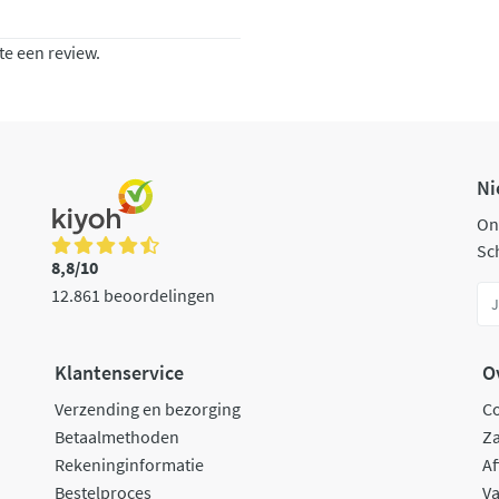
te een review.
Ni
On
Sch
8,8/10
12.861 beoordelingen
Klantenservice
O
Verzending en bezorging
C
Betaalmethoden
Za
Rekeninginformatie
Af
Bestelproces
Va