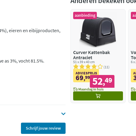
Anderen bekeken oo
aanbieding
a
4%), eieren en eibijproducten,
Curver Kattenbak
Vo
Antraciet
To
we as 3%, vocht 81.5%.
51 x 39 x 40 cm
6 x
11
ADVIESPRIJS
A
69
,
99
52
49
,
Maandag in huis
Schrijf jouw review