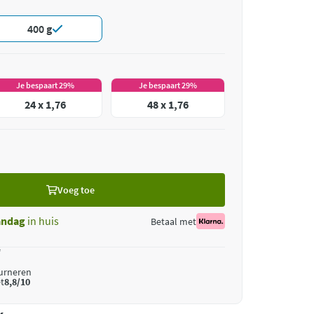
400 g
Je bespaart 29%
Je bespaart 29%
24 x 1,76
48 x 1,76
Voeg toe
ndag
in huis
Betaal met
*
ourneren
t
8,8/10