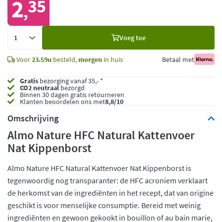
2
35
,
Voeg
Voeg toe
toe
Voor
23.59u
besteld,
morgen
in huis
Betaal met
Gratis
bezorging vanaf 35,- *
CO2 neutraal
bezorgd
Binnen 30 dagen gratis retourneren
Klanten beoordelen ons met
8,8/10
Omschrijving
Almo Nature HFC Natural Kattenvoer
Nat Kippenborst
Almo Nature HFC Natural Kattenvoer Nat Kippenborst is
tegenwoordig nog transparanter: de HFC acroniem verklaart
de herkomst van de ingrediënten in het recept, dat van origine
geschikt is voor menselijke consumptie. Bereid met weinig
ingrediënten en gewoon gekookt in bouillon of au bain marie,