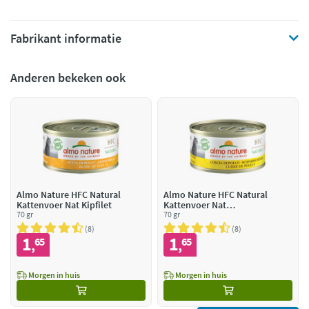
Fabrikant informatie
Anderen bekeken ook
Almo Nature HFC Natural
Almo Nature HFC Natural
Kattenvoer Nat Kipfilet
Kattenvoer Nat
70 gr
Kippenboutvlees
70 gr
8
8
1
1
65
65
,
,
Morgen in huis
Morgen in huis