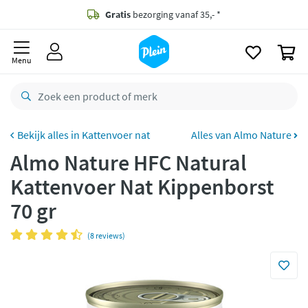
naar
oofdinhoud
Gratis
bezorging vanaf 35,- *
zoeken
0
Bestelling uiterlijk
zaterdag
in huis *
Menu
Gratis
retourneren
8,8/10
Goed
CO2 neutraal
bezorgd
Kattenvoer nat
Alles van Almo Nature
Almo Nature HFC Natural
Betaal met Klarna
Kattenvoer Nat Kippenborst
70 gr
(8 reviews)