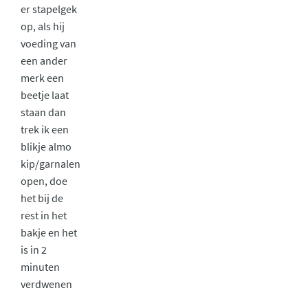
er stapelgek
op, als hij
voeding van
een ander
merk een
beetje laat
staan dan
trek ik een
blikje almo
kip/garnalen
open, doe
het bij de
rest in het
bakje en het
is in 2
minuten
verdwenen