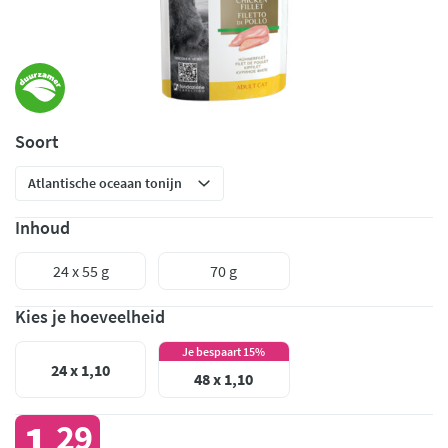
Soort
Inhoud
24 x 55 g
70 g
Kies je hoeveelheid
Je bespaart 15%
24 x 1,10
48 x 1,10
1
29