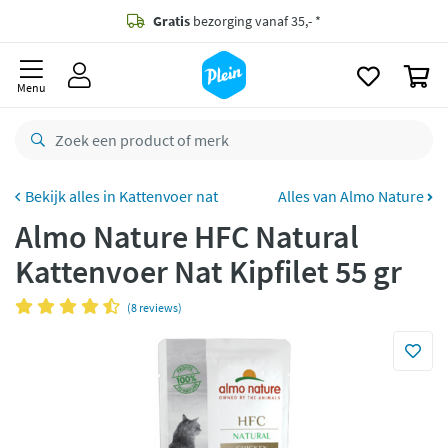
naar
oofdinhoud
Gratis
bezorging vanaf 35,- *
zoeken
0
Voor
23.59u
besteld,
morgen
in huis *
Menu
Gratis
retourneren
8,8/10
Goed
CO2 neutraal
bezorgd
Kattenvoer nat
Alles van Almo Nature
Almo Nature HFC Natural
Betaal met Klarna
Kattenvoer Nat Kipfilet 55 gr
(8 reviews)