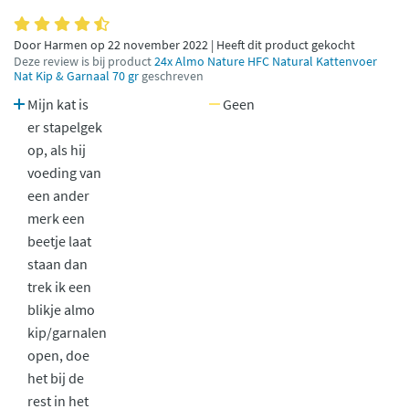
Door Harmen op 22 november 2022 | Heeft dit product gekocht
Deze review is bij product
24x Almo Nature HFC Natural Kattenvoer
Nat Kip & Garnaal 70 gr
geschreven
Mijn kat is
Geen
er stapelgek
op, als hij
voeding van
een ander
merk een
beetje laat
staan dan
trek ik een
blikje almo
kip/garnalen
open, doe
het bij de
rest in het